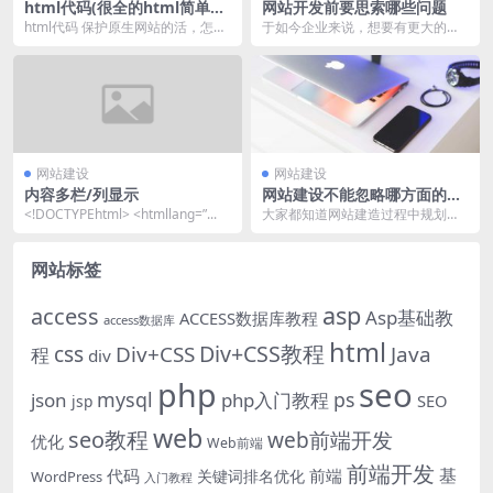
html代码(很全的html简单网
网站开发前要思索哪些问题
页设计作品)
html代码 保护原生网站的活，怎么
于如今企业来说，想要有更大的市
办之前学习的建站常识现已还给了
场竞争力企业的官方网站是十分重
教师，因而后续...
要的存在。企业经过企...
网站建设
网站建设
内容多栏/列显示
网站建设不能忽略哪方面的规
划
<!DOCTYPEhtml> <htmllang=”...
大家都知道网站建造过程中规划的
框架和美工很重要，但殊不知网站
的内容也很重要，它是...
网站标签
asp
access
Asp基础教
ACCESS数据库教程
access数据库
html
Div+CSS教程
css
Div+CSS
Java
程
div
php
seo
mysql
ps
json
php入门教程
SEO
jsp
web
seo教程
web前端开发
优化
Web前端
前端开发
基
代码
前端
关键词排名优化
WordPress
入门教程