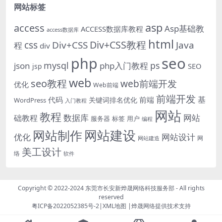
网站标签
asp
access
Asp基础教
ACCESS数据库教程
access数据库
html
Div+CSS教程
css
Div+CSS
Java
程
div
php
seo
mysql
ps
json
php入门教程
SEO
jsp
web
seo教程
web前端开发
优化
Web前端
前端开发
基
代码
前端
关键词排名优化
WordPress
入门教程
网站
教程
数据库
网站
础教程
服务器
标签
用户
编程
网站建设
网站制作
优化
网站设计
网
网站建造
美工设计
络
软件
Copyright © 2022-2024
东莞市长安新烨晟网络科技服务部
- All rights
reserved
粤ICP备2022052385号-2
|
XML地图
|
烨晟网络
提供技术支持