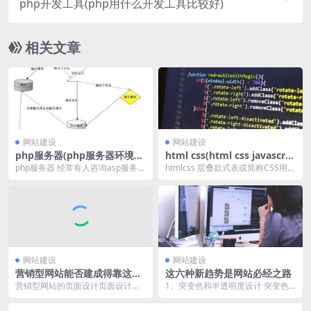
php开发工具(php用什么开发工具比较好)
相关文章
网站建设
网站建设
php服务器(php服务器环境搭
html css(html css javascrip
建及配置)
t三者关系)
php服务器 经常有人咨询asp服务
htmlcss 层叠款式表或简称CSS用于
器、php服务器、java服务器等，那
自定义HTML的款式和布局。自199
么，终...
6...
网站建设
网站建设
营销型网站能否建成得靠这几
这六种新趋势是网站必经之路
个方法
营销型网站的页面设计页面设计在
1、突变色和半透明度设计 突变色
整个营销型网站建立中是重中之
的倚赖场景很多，它既肯定能够在
重，由于任何网站、不论...
普遍的logo或按...