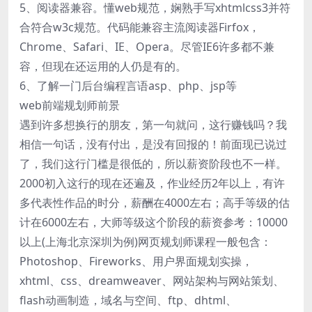
5、阅读器兼容。懂web规范，娴熟手写xhtmlcss3并符
合符合w3c规范。代码能兼容主流阅读器Firfox，
Chrome、Safari、IE、Opera。尽管IE6许多都不兼
容，但现在还运用的人仍是有的。
6、了解一门后台编程言语asp、php、jsp等
web前端规划师前景
遇到许多想换行的朋友，第一句就问，这行赚钱吗？我
相信一句话，没有付出，是没有回报的！前面现已说过
了，我们这行门槛是很低的，所以薪资阶段也不一样。
2000初入这行的现在还遍及，作业经历2年以上，有许
多代表性作品的时分，薪酬在4000左右；高手等级的估
计在6000左右，大师等级这个阶段的薪资参考：10000
以上(上海北京深圳为例)网页规划师课程一般包含：
Photoshop、Fireworks、用户界面规划实操，
xhtml、css、dreamweaver、网站架构与网站策划、
flash动画制造，域名与空间、ftp、dhtml、