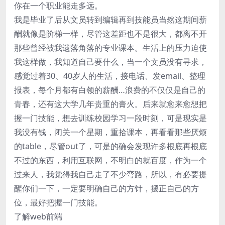
你在一个职业能走多远。
我是毕业了后从文员转到编辑再到技能员当然这期间薪
酬就像是阶梯一样，尽管这差距也不是很大，都离不开
那些曾经被我遗落角落的专业课本。生活上的压力迫使
我这样做，我知道自己要什么，当一个文员没有寻求，
感觉过着30、40岁人的生活，接电话、发email、整理
报表，每个月都有白领的薪酬…浪费的不仅仅是自己的
青春，还有这大学几年贵重的膏火。后来就愈来愈想把
握一门技能，想去训练校园学习一段时刻，可是现实是
我没有钱，闭关一个星期，重拾课本，再看看那些厌烦
的table，尽管out了，可是的确会发现许多根底再根底
不过的东西，利用互联网，不明白的就百度，作为一个
过来人，我觉得我自己走了不少弯路，所以，有必要提
醒你们一下，一定要明确自己的方针，摆正自己的方
位，最好把握一门技能。
了解web前端