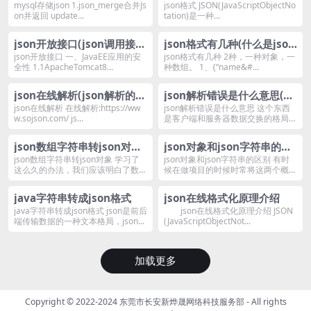
解)
mysql存储json 1.json_merge合并Js
json格式 JSON(JavaScriptObjectNo
on并返回 update...
tation)是一种...
json开放接口(json调用接口
json格式有几种(什么是json
例子代码)
格式)
json开放接口 一、JavaEE应用的安
json格式有几种 2种，一种对象，一
全性 1.1ApacheTomcat8...
种数组。 1、{“name&#...
json在线解析(json解析的几
json解析错误是什么意思(解
种方式介绍)
决方法)
json在线解析 在线解析:https://ww
json解析错误是什么意思 这个东西
w.sojson.com/ js...
是客户端和服务器数据交换的格局，
软件一般出现...
json数组字符串转json对象
json对象和json字符串的区
(方法详解)
别
json数组字符串转json对象 学习了
json对象和json字符串的区别 有时
这么久的办法，我们应该明白了数据
候在做项目的时候时常将这两个概念
结构js...
弄混杂，...
java字符串转成json格式
json在线格式化原理介绍
java字符串转成json格式 json是前后
json在线格式化原理介绍 JSON
端传输数据的一种文本格局，json...
(JavaScriptObjectNot...
加载更多
Copyright © 2022-2024
东莞市长安新烨晟网络科技服务部
- All rights