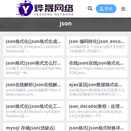
登录
json
json格式化(json格式生成
json 编码转化(json_encod
器)
e中文变编码)
json格式化 JSON(JavaScriptObject
json编码转化 1>jQuery插件支持的1
Notation)是一...
>转换模式: 代码如下...
json格式(json格式怎么打
在线json(在线json格式化工
开)
具推荐)
json格式 JSON(JavaScriptObjectNo
在线json https://www.sojson.com/ J
tation)是一种...
SON(Java...
json在线解析(json在线解析
ajax返回json数据格式在页
工具)
面显示
json在线解析 json在线解析:https://
ajax返回json数据格式在页面显示 js
www.sojson.com...
on格式的数据文件有两种方式 一种
是...
json格式化(json格式化工具
json_decode(教程：处理数
有哪些)
据并输出)
json格式化 JSON(JavaScriptObject
json_decode json_decode是php5.
Notation)是一...
2.0之后新增的一个P...
mysql 存储json(优缺点)
json格式(json格式转换详