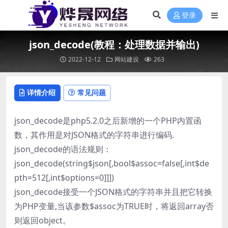
登录
json_decode(教程：处理数据并输出)
2022-12-12
网站建设
263
详情介绍
常见问题
json_decode是php5.2.0之后新增的一个PHP内置函
数，其作用是对JSON格式的字符串进行编码.
json_decode的语法规则：
json_decode(string$json[,bool$assoc=false[,int$de
pth=512[,int$options=0]]])
json_decode接受一个JSON格式的字符串并且把它转换
为PHP变量,当该参数$assoc为TRUE时，将返回array否
则返回object。