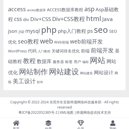
asp
access
Asp基础教
ACCESS数据库教程
access数据库
html
Div+CSS教程
css
Div+CSS
Java
程
div
php
seo
mysql
ps
json
php入门教程
SEO
jsp
web
seo教程
web前端开发
优化
Web前端
前端开发
基
代码
前端
关键词排名优化
WordPress
入门教程
网站
教程
数据库
网站
础教程
服务器
标签
用户
编程
网站建设
网站制作
优化
网站设计
网
网站建造
美工设计
络
软件
Copyright © 2022-2024
东莞市长安新烨晟网络科技服务部
- All rights
reserved
粤ICP备2022052385号-2
|
XML地图
|
烨晟网络
提供技术支持
首页
分类
会员
我的