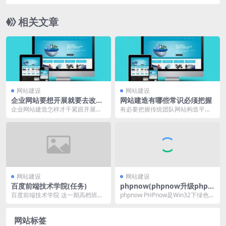
相关文章
网站建设
网站建设
企业网站要想开展就要去改进
网站建造有哪些常识必须把握
什么
企业网站建造怎样才干紧跟开展趋
有必要把握传统团队网站构造平时
势脚步?公司网站建造是为了更好的
也就较便利的，在规划理念上也就
在互联网年代开展，...
较为保存，可是因为互...
网站建设
网站建设
百度前端技术学院(任务)
phpnow(phpnow升级php版
本详解)
百度前端技术学院 这一期高档班的
phpnow PHPnow是Win32下绿色免
标题列表在：ife/2015_spring/ta...
费的Apache+PHP+MySQ...
网站标签