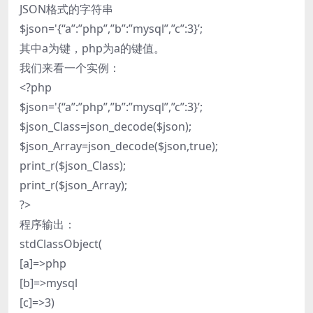
JSON格式的字符串
$json='{“a”:”php”,”b”:”mysql”,”c”:3}’;
其中a为键，php为a的键值。
我们来看一个实例：
<?php
$json='{“a”:”php”,”b”:”mysql”,”c”:3}’;
$json_Class=json_decode($json);
$json_Array=json_decode($json,true);
print_r($json_Class);
print_r($json_Array);
?>
程序输出：
stdClassObject(
[a]=>php
[b]=>mysql
[c]=>3)