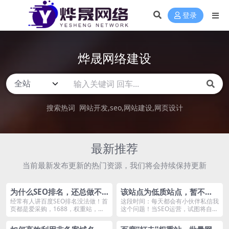
登录
烨晟网络建设
搜索热词
网站开发
seo
网站建设
网页设计
最新推荐
当前最新发布更新的热门资源，我们将会持续保持更新
为什么SEO排名，还总做不
该站点为低质站点，暂不可
好，当下最新核心的原因是
添加，请持续优化，再尝
经常有人讲百度SEO排名没法做！首
这段时间：每天都会有小伙伴私信我
页都是爱采购，1688，权重站，二
这个问题！当SEO运营，试图将自己
什么？
试！
三页都是百家...
的网站提交给百...