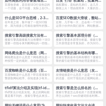
如何高效利用非备案域名，
百度“打击”权重站，批量网
做矩阵SEO？
站降权，源于AI与采集吗？
百度收录难，是目前SEO行业热议的
搞权重站，卖站的兄弟们，这几天，
一个话题，这个问题，实际上在Cha
都很上火！理由很简单：大量的百科
tGPT刚上...
为主，分类信息为...
什么是SEO平台思维，2-3页
百度SEO数据大滑坡，整站
排名策略？
内容稀缺性，未来或成优化
在年底之前，集中做了一批SEO报
近期，几乎每一天，总会有一个SEO
价，因为很多公司都在做明年的预
运营小伙伴向我们咨询，网站数据全
工作“重头戏”？
算，较比早几年普遍...
线下跌的情况，...
搜索引擎高级搜索方法有哪
搜索引擎基本原理分析（百
些（百度高级搜索指令有哪
度搜索引擎工作原理是什
搜索引擎高级搜索方法有哪些？SEO
搜索引擎基本原理分析篇。搜索引擎
需要一些指令来判断网站的一些指
工作原理是非常复杂的，作为SEOer
些）
么）
标，搜索引擎给出...
了解基本过程...
网络爬虫是什么意思（网络
搜索引擎的基本结构有哪些
爬虫的工作原理是什么）
(搜索引擎的基本检索方法)
网络爬虫是什么意思？网络爬虫是一
搜索引擎的基本结构有哪些？搜索引
种按照一定的规则，自动地抓取万维
擎的索引处理和查询处理是搜索引擎
网信息的程序或者...
的基本架构。今天...
百度蜘蛛是什么意思（百度
友情链接是什么意思（友链
搜索引擎蜘蛛工作原理是什
怎么做及对网站的作用）
百度蜘蛛是什么意思？即百度搜索引
友情链接是什么意思？这是一个古老
擎抓取网站程序。你知道多少有关百
的话题，但对于现在的正规网站依然
么）
度搜索引擎蜘蛛的...
行之有效，本篇详...
tfidf算法介绍及实现(tf-idf
搜索引擎是怎么排名的（百
是什么的一种经典算法)
度搜索排名是怎么算的）
tfidf算法介绍及实现。真正的网站权
搜索引擎是怎么排名的？百度搜索顺
重是看不到的，搜索引擎也从来没给
序怎么排的？seo关键词排名时网站
出过，但网...
优化的关键所在...
网站关键词是什么意思(为什
网站快速收录方法大全讲解