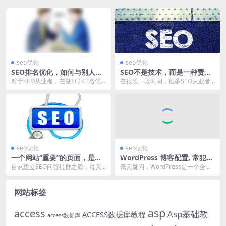
seo优化
seo优化
SEO排名优化，如何与别人竞
SEO不是技术，而是一种责
争？
任？
对于SEO从业者，在做SEO排名优
在很长一段时间，很多SEO从业者
化的时候，所得的相关数据指标，
都在追求SEO技巧的能力提升，希
永远是一个相对值...
望自己掌握各种职...
seo优化
seo优化
一个网站“重要”的页面，是如
WordPress 博客配置, 常犯的
何计算出来的？
几个错误!
自从建立SEO问答社群之后，每天
毫无疑问，WordPress是一个全球
都会有小伙伴私信我各种问题，今
公认的最受欢迎的博客系统，在国
天在给一个做密封件...
内同样它有着...
网站标签
asp
access
Asp基础教
ACCESS数据库教程
access数据库