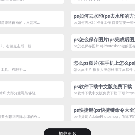
ps如何去水印(ps去水印的方
是束缚份额的，只需求...
ps如何去水印 准备工作 首要需要一些
ps怎么保存图片(ps完成后
2、右键点击后，新...
ps怎么保存图片 将Photoshop做的
怎么ps图片(在手机上怎么ps
具。PS软件...
怎么ps图片 很多人没怎样用过ps软件
ps软件下载中文版免费下载
水印大部分童鞋能够轻...
ps软件下载中文版免费下载 下载:https://ww
ps快捷键(ps快捷键命令大全
要会想到去除水印的办...
ps快捷键 AdobePhotoshop，简称“P
加载更多