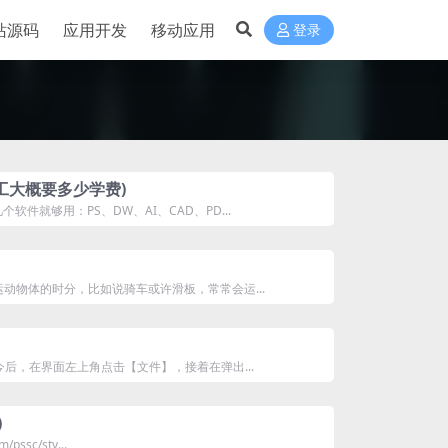
站源码
应用开发
移动应用
登录
工大概要多少学费)
就够用：PS、DW、AI、CAD、PD...
运动物体的时分，比如说骑车或许滑板，常常会运...
今后，在界面左上角点击【文件】，接着在弹出...
)
pssc/sty...