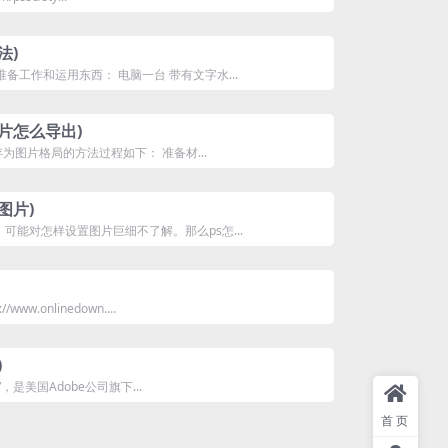
法)
准备工作和运用东西： 电脑一台 带有文字水...
图片怎么导出)
图存为图片格局的方法过程如下： 准备材...
图片)
，可能对怎样设置图片巨细不了解。那么ps怎...
w.onlinedown....
)
S”，是美国Adobe公司旗下...
首页