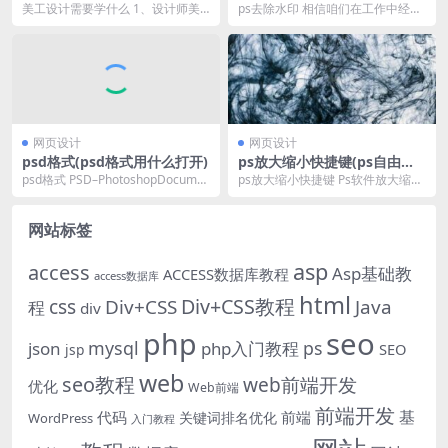
什么出路吗)
美工设计需要学什么 1、设计师美
ps去除水印 相信咱们在工作中经常
术根底强化课 素描：经过此阶段教
有“去水印”的需要，简单的水印大部
育进步学生的美术...
分童鞋能够轻...
网页设计
网页设计
psd格式(psd格式用什么打开)
ps放大缩小快捷键(ps自由缩
放快捷键)
psd格式 PSD–PhotoshopDocume
ps放大缩小快捷键 Ps软件放大缩小
nt（PSD），是...
快捷键是ctre+T，自由变换工具。P
S软件...
网站标签
asp
access
Asp基础教
ACCESS数据库教程
access数据库
html
Div+CSS教程
css
Div+CSS
Java
程
div
php
seo
mysql
ps
json
php入门教程
SEO
jsp
web
seo教程
web前端开发
优化
Web前端
前端开发
基
代码
前端
关键词排名优化
WordPress
入门教程