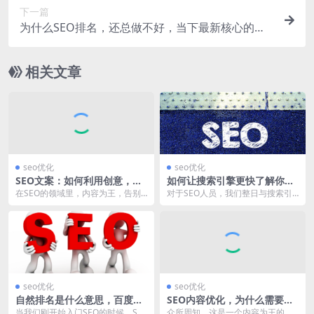
下一篇
为什么SEO排名，还总做不好，当下最新核心的原
因是什么？
相关文章
seo优化
seo优化
SEO文案：如何利用创意，为
如何让搜索引擎更快了解你的
内容画龙点睛！
内容？
在SEO的领域里，内容为王，告别
对于SEO人员，我们整日与搜索引
了过去内容泛滥的时代，搜索引擎
擎打交道，其中一个最重要的目的
并不在意网站的更新...
就是让搜索引擎快速...
seo优化
seo优化
自然排名是什么意思，百度自
SEO内容优化，为什么需要关
然排名的好处与缺点！
注语义相关性！
当我们刚开始入门SEO的时候，SE
众所周知，这是一个内容为王的时