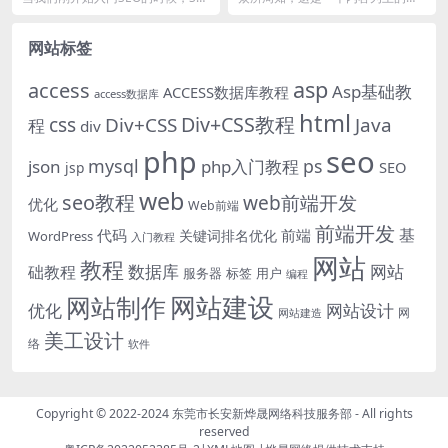
O专家经常给我们谈论搜索引擎自
代，无论是SEO、社交媒体、新媒
然排名，起初很多...
体等一些列营销人员...
网站标签
asp
access
Asp基础教
ACCESS数据库教程
access数据库
html
Div+CSS教程
css
Div+CSS
Java
程
div
php
seo
mysql
ps
json
php入门教程
SEO
jsp
web
seo教程
web前端开发
优化
Web前端
前端开发
基
代码
前端
关键词排名优化
WordPress
入门教程
网站
教程
数据库
网站
础教程
服务器
标签
用户
编程
网站建设
网站制作
优化
网站设计
网
网站建造
美工设计
络
软件
Copyright © 2022-2024
东莞市长安新烨晟网络科技服务部
- All rights
reserved