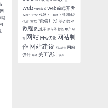
所
web
web前端开发
Web前端
联网
代码
关键词排名
WordPress
入门教程
别是
前端开发
基础教程
前端
优化
网
教程
数据库
服务器
标签
用户
编
规
网站
网站制
网站优化
程
网站建设
作
网站
网站建造
美工设计
设计
网络
软件