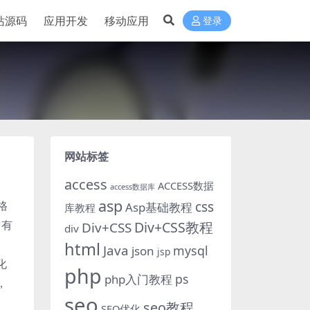
站源码
应用开发
移动应用
登录
网站标签
access
ACCESS数据
access数据库
asp
格
css
Asp基础教程
库教程
，有
Div+CSS教程
Div+CSS
div
html
Java
mysql
json
jsp
化
php
ps
php入门教程
，
seo
seo教程
SEO优化