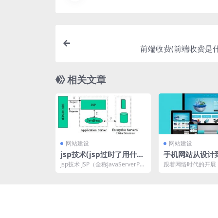
前端收费(前端收费是什
相关文章
网站建设
网站建设
jsp技术(jsp过时了用什么
手机网站从设计
代替啊)
要做什么
jsp技术 JSP（全称JavaServerPa
跟着网络时代的开展
ges）是由SunMicrosy...
户基本上都在使用手
站，电脑端的网站也慢