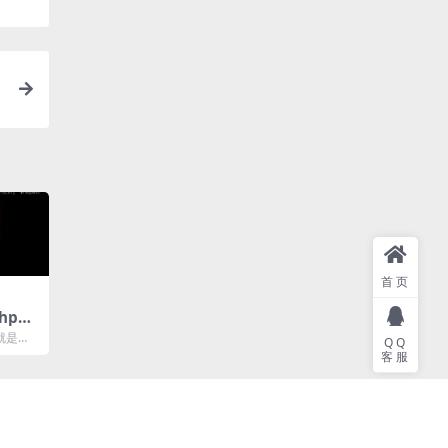
首页
hp是
就是传
QQ
，通常
客服