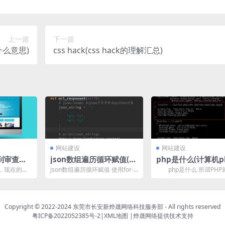
上一篇
下一篇
么意思)
css hack(css hack的理解汇总)
网站建设
网站建设
到审查都
json数组遍历循环赋值(代
php是什么(计算机p
码示例)
什么意思)
，现在的用
json数组遍历循环赋值 使用for-i
php是什么 所谓PHP
机阅读网
n-loop遍历varSTR=“[{na...
说中的动态网页编程言语
慢的减...
与HTMLJSP等...
Copyright © 2022-2024
东莞市长安新烨晟网络科技服务部
- All rights reserved
粤ICP备2022052385号-2
|
XML地图
|
烨晟网络
提供技术支持