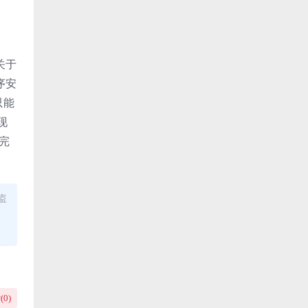
关于
序安
只能
现
完
盗
(
0
)