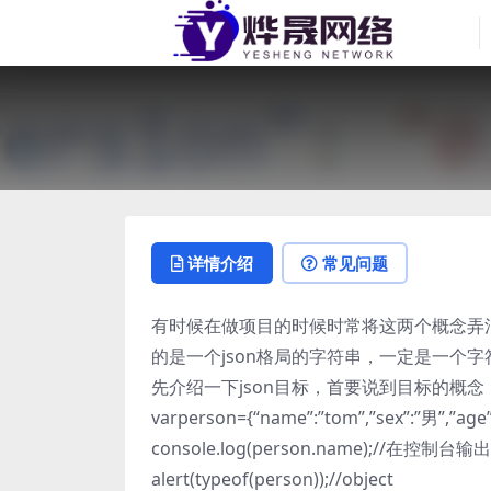
详情介绍
常见问题
有时候在做项目的时候时常将这两个概念弄混杂，
的是一个json格局的字符串，一定是一个字
先介绍一下json目标，首要说到目标的概
varperson={“name”:”tom”,”sex”:”男”,”age
console.log(person.name);//在控制台输
alert(typeof(person));//object