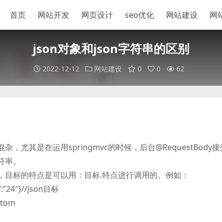
首页
网站开发
网页设计
seo优化
网站建设
网
json对象和json字符串的区别
2022-12-12
网站建设
0
0
62
尤其是在运用springmvc的时候，后台@RequestBody接
符串。
念，目标的特点是可以用：目标.特点进行调用的。例如：
”:”24″}//json目标
出tom