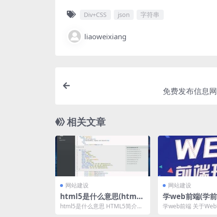
Div+CSS
json
字符串
liaoweixiang
免费发布信息网
相关文章
网站建设
网站建设
html5是什么意思(html5
学web前端(学
是什么技术)
么基础)
html5是什么意思 HTML5简介：
学web前端 关于We
HTML5是什么？要回答这个问
而言，HTML和CS