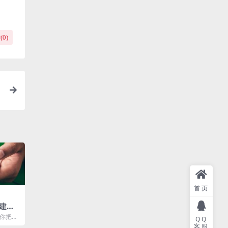
(
0
)
首页
建设
必你把官
QQ
需顾客
客服