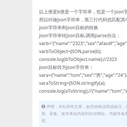
以上便是b便是一个字符串，也是一个json
所以叫做json字符串，第三行代码也匹配其中
json字符串和json目标的转换
json字符串转json目标,调用parse办法：
varb='{“name”:”2323″,”sex”:”afasdf”,”ag
varbToObject=JSON.parse(b);
console.log(bToObject.name);//2323
json目标转为json字符串：
vara={“name”:”tom”,”sex”:”男”,”age”:”24
varaToString=JSON.stringify(a);
console.log(aToString);//{“name”:”tom”,”s
声明：本站所有文章，如无特殊说明或标注，
用、采集、发布本站内容到任何网站、书籍等各
理。