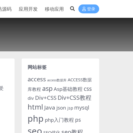
站源码
应用开发
移动应用
登录
网站标签
access
ACCESS数据
access数据库
asp
受
css
Asp基础教程
库教程
Div+CSS教程
Div+CSS
div
html
Java
mysql
json
jsp
php
ps
php入门教程
seo
seo教程
SEO优化