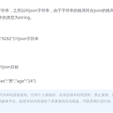
字符串，之所以叫json字符串，由于字符串的格局符合json的格
的类型为string。
e”:”6262″}’//json字符串
″}//json目标
ex”:”男”,”age”:”24″}
均为本站原创发布。任何个人或组织，在未征得本站同意时，禁止复制、
类媒体平台。如若本站内容侵犯了原著者的合法权益，可联系我们进行处