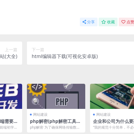
分享
收藏
点赞
上一篇
下一篇
站(大全)
html编辑器下载(可视化安卓版)
网站建设
网站建设
前端需要什
php解密(php解密工具下
企业和公司为什么要
载推荐)
响应式网站?
b前端初学者
php解密 为了确保网络传输数据
“我的规范十分简单，不
S是需求把握的
的安全性，触及敏感数据的传
方网站做得有多精巧，只