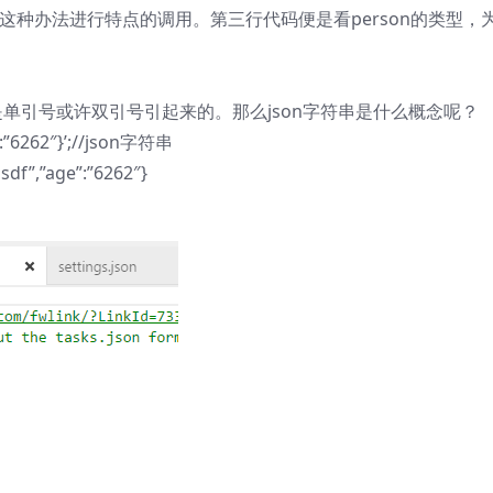
ame这种办法进行特点的调用。第三行代码便是看person的类型，
符串是单引号或许双引号引起来的。那么json字符串是什么概念呢？
e”:”6262″}’;//json字符串
asdf”,”age”:”6262″}