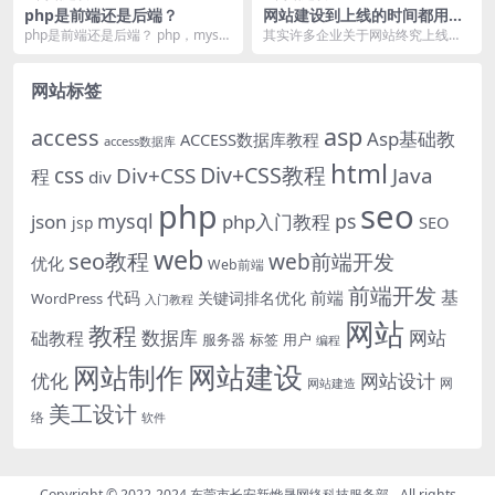
php是前端还是后端？
网站建设到上线的时间都用在
哪些
php是前端还是后端？ php，mysql
其实许多企业关于网站终究上线时
归于后端，他就相当于咱们的大
刻感到疑问，不知道网站为什么需
脑，把咱们...
求这么长期才干上线，...
网站标签
asp
access
Asp基础教
ACCESS数据库教程
access数据库
html
Div+CSS教程
css
Div+CSS
Java
程
div
php
seo
mysql
ps
json
php入门教程
SEO
jsp
web
seo教程
web前端开发
优化
Web前端
前端开发
基
代码
前端
关键词排名优化
WordPress
入门教程
网站
教程
数据库
网站
础教程
服务器
标签
用户
编程
网站建设
网站制作
优化
网站设计
网
网站建造
美工设计
络
软件
Copyright © 2022-2024
东莞市长安新烨晟网络科技服务部
- All rights