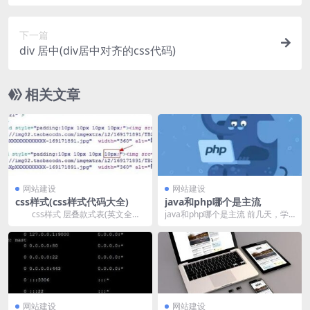
下一篇
div 居中(div居中对齐的css代码)
相关文章
网站建设
网站建设
css样式(css样式代码大全)
java和php哪个是主流
css样式 层叠款式表(英文全
java和php哪个是主流 前几天，学
称：CascadingStyleSheets)...
姐带我们简略了解了一下PHP言
语，仍是有同...
网站建设
网站建设