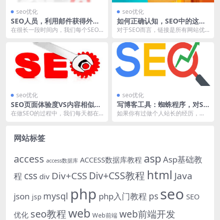
seo优化
seo优化
SEO人员，利用邮件获得外
如何正确认知，SEO中的这四
链，靠谱吗？
种链接？
在很长一段时间内，我们每个SEO
对于SEO而言，链接是所有网站优
外链推广员，都是在思考，怎么可
化中，一个重要的组成部分，在区
以快速的拓展自己的...
块链技术，没有完全...
seo优化
seo优化
SEO页面体验度VS内容相似
写博客工具：蜘蛛程序，对SE
性，谁优先排名？
O有用吗？
在做SEO的过程中，我们每天都在
如果你有过做个人站长的经历，那
面临抉择，毕竟它是一个复杂的排
么在网站内容创造的过程中，经常
序机制，影响因子有...
会收集整理一些关于写...
网站标签
asp
access
Asp基础教
ACCESS数据库教程
access数据库
html
Div+CSS教程
css
Div+CSS
Java
程
div
php
seo
mysql
ps
json
php入门教程
SEO
jsp
web
seo教程
web前端开发
优化
Web前端