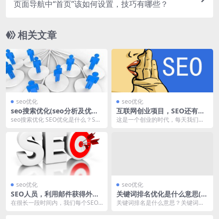
页面导航中“首页”该如何设置，技巧有哪些？
相关文章
seo优化
seo优化
seo搜索优化(seo分析及优化
互联网创业项目，SEO还有利
建议)
可图吗？
seo搜索优化 SEO优化是什么？SE
这是一个创业的时代，每天我们都
O优化是互联网上流行的在线营销
会面临大量的机遇，我们知道，但
办法。主要的...
凡创业，都无法脱离互...
seo优化
seo优化
SEO人员，利用邮件获得外
关键词排名优化是什么意思(提
链，靠谱吗？
升关键词排名的方法)
在很长一段时间内，我们每个SEO
关键词排名是什么意思？关键词排
外链推广员，都是在思考，怎么可
名优化怎么做？有哪些提升关键词
以快速的拓展自己的...
排名的方法？如何获得...