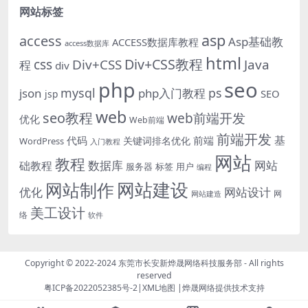
网站标签
asp
access
Asp基础教
ACCESS数据库教程
access数据库
html
Div+CSS教程
css
Div+CSS
Java
程
div
php
seo
mysql
ps
json
php入门教程
SEO
jsp
web
seo教程
web前端开发
优化
Web前端
前端开发
基
代码
前端
关键词排名优化
WordPress
入门教程
网站
教程
数据库
网站
础教程
服务器
标签
用户
编程
网站建设
网站制作
优化
网站设计
网
网站建造
美工设计
络
软件
Copyright © 2022-2024
东莞市长安新烨晟网络科技服务部
- All rights
reserved
粤ICP备2022052385号-2
|
XML地图
|
烨晟网络
提供技术支持