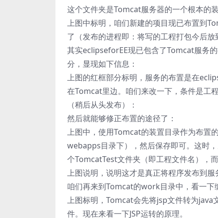
这个文件夹是Tomcat服务器的一个根本的
上图中标明，咱们新建的项目现已布置到Tomc
了（发布的进程即：将写的工程打包今后放到T
其实eclipseforEE现已包含了Tomc
分，显现如下信息：
上图的红框部分标明，服务的布置是在eclip
在Tomcat里边。咱们来改一下，条件是工
（稍后从头发布）：
然后就能够修正布置的途径了：
上图中，使用Tomcat的装置目录作为布置的位
webapps目录下），然后保存即可。这时，
个TomcatTest文件夹（即工程文件名），
上图说明，说明这才是真正将程序发布到服
咱们再来到Tomcat的work目录中，看一
上图标明，Tomcat会先将jsp文件转为java
件。现在来看一下JSP运转的原理。