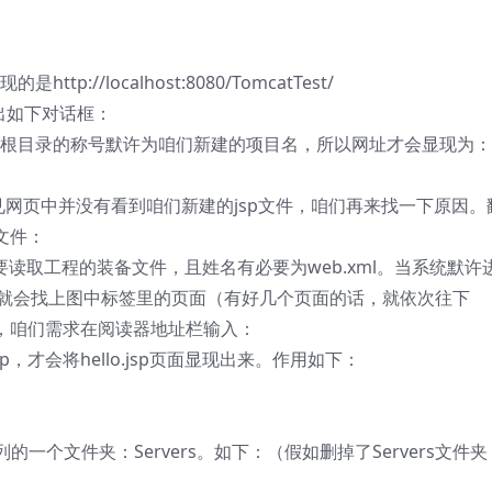
://localhost:8080/TomcatTest/
弹出如下对话框：
，根目录的称号默许为咱们新建的项目名，所以网址才会显现为
见网页中并没有看到咱们新建的jsp文件，咱们再来找一下原因。
l文件：
首要读取工程的装备文件，且姓名有必要为web.xml。当系统默许
器就会找上图中标签里的页面（有好几个页面的话，就依次往下
所以，咱们需求在阅读器地址栏输入：
/hello.jsp，才会将hello.jsp页面显现出来。作用如下：
。
个文件夹：Servers。如下：（假如删掉了Servers文件夹