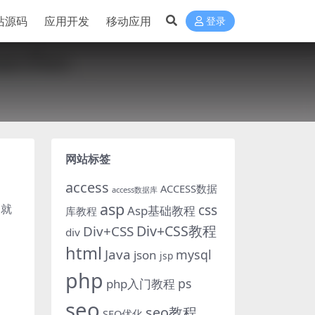
站源码
应用开发
移动应用
登录
网站标签
access
ACCESS数据
access数据库
asp
，就
css
Asp基础教程
库教程
Div+CSS教程
Div+CSS
div
html
Java
mysql
json
jsp
php
ps
php入门教程
seo
seo教程
SEO优化