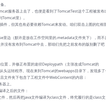
装备。
at服务器上去了，也便是看到了TomcatTest这个工程被发布
omcat里）。
at服务的插件，但其也有必要依赖Tomcat来发动。咱们双击上图的红框
se里边（默许是放在工作空间里的.metadata文件夹下），而不
程并没有发布到Tomcat中去，那咱们先把之前发布的版别删了吧
置，并修正布置的途径Deploypath（主张改成Tomcat的
从头运转程序。现在来到Tomcat的webapps目录下，发现多了
而且文件夹下包含了工程文件中WebContent的内容：
务器上。
下编译之后的文件：
文件，然后再把java文件编译为class文件，终究履行的是class文