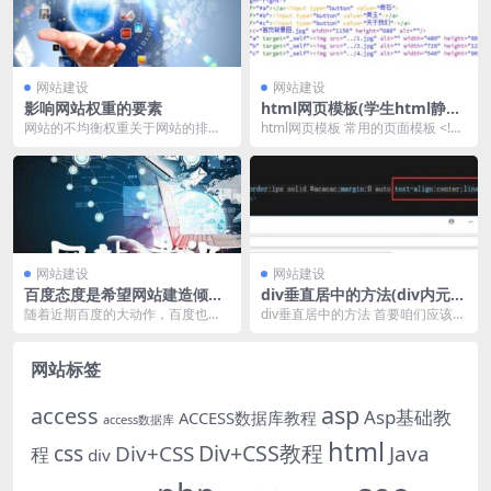
网站建设
网站建设
影响网站权重的要素
html网页模板(学生html静态
网页模板)
网站的不均衡权重关于网站的排名
html网页模板 常用的页面模板 <!D
是恰当且重要的。网站的权重是衡
OCTYPE html> &...
量网站可靠性的一个重...
网站建设
网站建设
百度态度是希望网站建造倾向
div垂直居中的方法(div内元素
用户
整体居中)
随着近期百度的大动作，百度也再
div垂直居中的方法 首要咱们应该知
次表明了为用户着想的立场，也就
道文字的水平居中比较简略，行级
是说用户体会高的网站...
元素设置其父元...
网站标签
asp
access
Asp基础教
ACCESS数据库教程
access数据库
html
Div+CSS教程
css
Div+CSS
Java
程
div