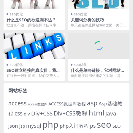
seo优化
seo优化
什么是SEO的欲速则不达？
关键词分析的技巧
欲速则不达，原指在操作任何事物
每天都在停止网站seo优化，关于网
的时候，急于求成，拔苗助长，从
站最重要的应该就是网站关键词的
而导致本身正处于良性...
剖析和研讨了，这...
seo优化
seo优化
SEO建立链接的真实目，我们
什么是单向链接，它对网站排
该如何思考？
名影响有哪些？
在很长一段时间里，我们花费大量
单向链接对网站排名的影响，是在S
的时间用于企业网站的外部链接建
EO圆桌会议中经常讨论的一个话
设，但在很大程度上，...
题，它通常是SEO...
网站标签
asp
access
Asp基础教
ACCESS数据库教程
access数据库
html
Div+CSS教程
css
Div+CSS
Java
程
div
php
seo
mysql
ps
json
php入门教程
SEO
jsp