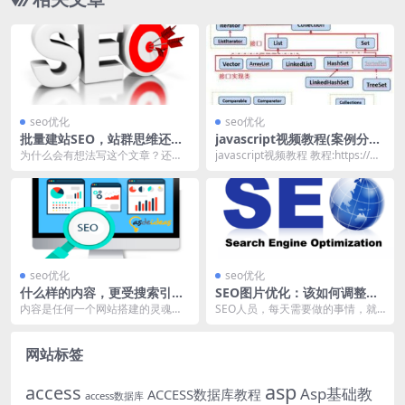
seo优化
seo优化
批量建站SEO，站群思维还可
javascript视频教程(案例分析
行吗？
篇)
为什么会有想法写这个文章？还是
javascript视频教程 教程:https://w
因为最近每天总是遇到大量的重复
ww.bilibili.c...
性咨询，多半是来先询...
seo优化
seo优化
什么样的内容，更受搜索引擎
SEO图片优化：该如何调整、
和用户亲来？
改变图片的大小！
内容是任何一个网站搭建的灵魂，
SEO人员，每天需要做的事情，就
在完美的搜索引擎友好的站点结
是让SEO优化尽善尽美，较为专业
构，缺失内容，都没有办...
的SEO人员，不...
网站标签
asp
access
Asp基础教
ACCESS数据库教程
access数据库