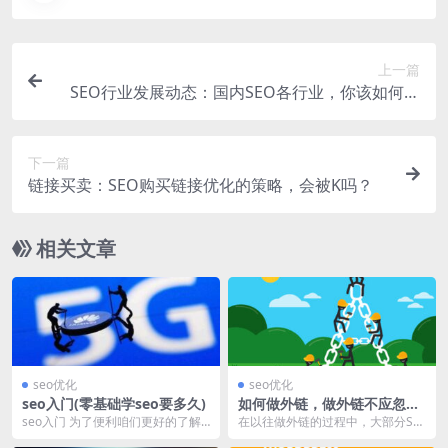
上一篇
SEO行业发展动态：国内SEO各行业，你该如何选
择？
下一篇
链接买卖：SEO购买链接优化的策略，会被K吗？
相关文章
seo优化
seo优化
seo入门(零基础学seo要多久)
如何做外链，做外链不应忽略
的4个方法！
seo入门 为了便利咱们更好的了解
在以往做外链的过程中，大部分SE
本篇文章，我把我要表达的意思录
O人员，都是为了外链而做外链，