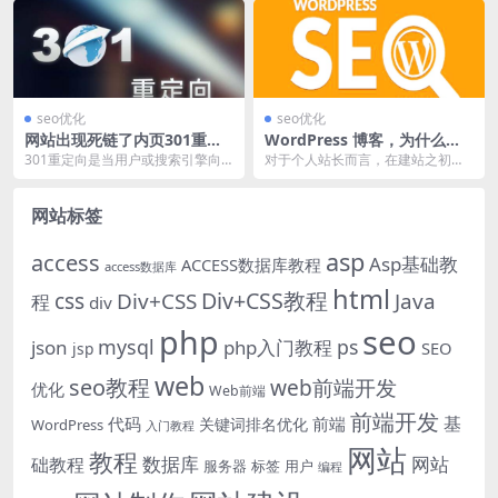
制了一个小视频放...
很少有人尝试的去理...
seo优化
seo优化
网站出现死链了内页301重定
WordPress 博客，为什么在
向帮你解决
百度没排名？
301重定向是当用户或搜索引擎向
对于个人站长而言，在建站之初，
网站服务页器发出浏览请求时，服
经常会选择利用WordPress系统，
务器返回的HTTP...
去搭建自己的...
网站标签
asp
access
Asp基础教
ACCESS数据库教程
access数据库
html
Div+CSS教程
css
Div+CSS
Java
程
div
php
seo
mysql
ps
json
php入门教程
SEO
jsp
web
seo教程
web前端开发
优化
Web前端
前端开发
基
代码
前端
关键词排名优化
WordPress
入门教程
网站
教程
数据库
网站
础教程
服务器
标签
用户
编程