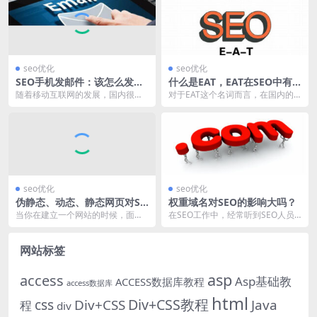
seo优化
seo优化
SEO手机发邮件：该怎么发，
什么是EAT，EAT在SEO中有
如何优化？
什么作用？
随着移动互联网的发展，国内很多
对于EAT这个名词而言，在国内的S
营销人员开始采用手机首发邮件与
EO工作中，实际上我们每天都在讨
推广，比如：利用手机...
论，但很少被应...
seo优化
seo优化
伪静态、动态、静态网页对SE
权重域名对SEO的影响大吗？
O的影响！
当你在建立一个网站的时候，面对
在SEO工作中，经常听到SEO人员
系统配置，我们需要做出开启网站
讨论权重域名，它颇受SEO人员的
的第一个决策，就是选...
追捧，权重域名...
网站标签
asp
access
Asp基础教
ACCESS数据库教程
access数据库
html
Div+CSS教程
css
Div+CSS
Java
程
div