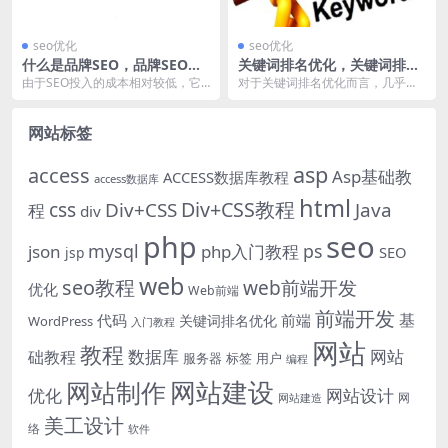
seo优化
seo优化
什么是品牌SEO，品牌SEO服
关键词排名优化，关键词排名
务常用方法？
提升工具靠谱吗？
由于SEO投入的成本相对较低，它
对于关键词排名优化而言，几乎是S
是重点企业首选的一个推广渠道，
EO工作的核心，每天SEO人员都会
但由于准入门槛较低...
绞尽脑汁想办法...
网站标签
asp
access
Asp基础教
ACCESS数据库教程
access数据库
html
Div+CSS教程
css
Div+CSS
Java
程
div
php
seo
mysql
ps
json
php入门教程
SEO
jsp
web
seo教程
web前端开发
优化
Web前端
前端开发
基
代码
前端
关键词排名优化
WordPress
入门教程
网站
教程
数据库
网站
础教程
服务器
标签
用户
编程
网站建设
网站制作
优化
网站设计
网
网站建造
美工设计
络
软件