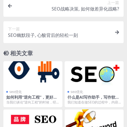
上一篇
SEO战略决策, 如何做差异化战略?
下一篇
SEO幽默段子, 心酸背后的轻松一刻
相关文章
seo优化
seo优化
如何利用“逆向工程”，更好的
什么是AI写作助手，写作软件
理解SEO？
对SEO有作用吗？
当我们谈论“逆向工程”的时候，经常
我们知道在做SEO的过程中，内容
是与软件系统所关联，而对于SEO
是我们每天都需要持续输出的一个
而言，虽然它看...
东西，但对于一些中...