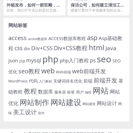
外链发布，如何一箭双雕，而
保洁公司，如何建立清洁工与
非仅仅为了SEO？
钟点工网站？
目前，我们不可否认的是社交媒体
搜索引擎对于本地服务型的企业，
对SEO的影响，特别是新媒体平
提供了得天独厚的SEO优势，它如
台，很多比较成熟的公...
同过去的企业黄页一...
网站标签
asp
access
Asp基础教
ACCESS数据库教程
access数据库
html
Div+CSS教程
css
Div+CSS
Java
程
div
php
seo
mysql
ps
json
php入门教程
SEO
jsp
web
seo教程
web前端开发
优化
Web前端
前端开发
基
代码
前端
关键词排名优化
WordPress
入门教程
网站
教程
数据库
网站
础教程
服务器
标签
用户
编程
网站建设
网站制作
优化
网站设计
网
网站建造
美工设计
络
软件