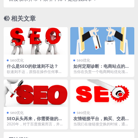
相关文章
seo优化
seo优化
什么是SEO的欲速则不达？
如何定期诊断：电商站点的链
接与内容！
欲速则不达，原指在操作任何事物
当你在负责一个电商网站优化项目
的时候，急于求成，拔苗助长，从
的时候，每隔一段时间，你就需要
而导致本身正处于良性...
对站点进行定期诊断，...
seo优化
seo优化
SEO从头再来，你需要做的几
友情链接平台，购买、交易、
件事儿！
买卖对SEO的影响！
2020年，对于百度搜索而言，并不
当我们在做链接交换的时候，通常
是一个“平凡”的一年，可谓是“波澜
会通过一个特殊的渠道：友情链接
不惊”，百度...
平台的相关网站与客户...