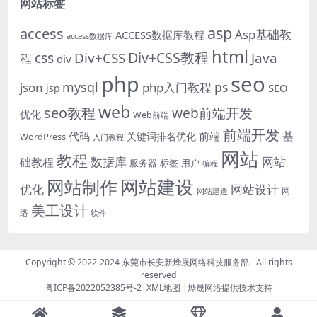
网站标签
asp
access
Asp基础教
ACCESS数据库教程
access数据库
html
Div+CSS教程
css
Div+CSS
Java
程
div
php
seo
mysql
ps
json
php入门教程
SEO
jsp
web
seo教程
web前端开发
优化
Web前端
前端开发
基
代码
前端
关键词排名优化
WordPress
入门教程
网站
教程
数据库
网站
础教程
服务器
标签
用户
编程
网站建设
网站制作
优化
网站设计
网
网站建造
美工设计
络
软件
Copyright © 2022-2024
东莞市长安新烨晟网络科技服务部
- All rights
reserved
粤ICP备2022052385号-2
|
XML地图
|
烨晟网络
提供技术支持