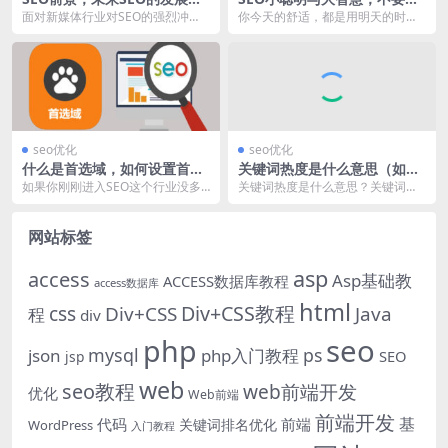
是什么样子？
味复制
面对新媒体行业对SEO的强烈冲
你今天的舒适，都是用明天的时间
击，每年都会有大量的SEO人要在
买单！ 内容生产一直是SEO人员遭
唱衰这个行业，我们...
遇病垢的话题，在...
seo优化
seo优化
什么是首选域，如何设置首选
关键词热度是什么意思（如何
域，有利于SEO？
查看关键词热度）
如果你刚刚进入SEO这个行业没多
关键词热度是什么意思？关键词热
久，偶尔会听到SEO专家谈论首选
度是指关键词在网民中的搜索热
域，起初大家都不...
度，也可以单纯认为是搜...
网站标签
asp
access
Asp基础教
ACCESS数据库教程
access数据库
html
Div+CSS教程
css
Div+CSS
Java
程
div
php
seo
mysql
ps
json
php入门教程
SEO
jsp
web
seo教程
web前端开发
优化
Web前端
前端开发
基
代码
前端
关键词排名优化
WordPress
入门教程