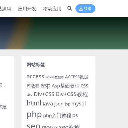
站源码
应用开发
移动应用
登录
网站标签
access
ACCESS数据
access数据库
asp
义，
css
Asp基础教程
库教程
Div+CSS教程
Div+CSS
div
html
Java
mysql
json
jsp
常建
php
ps
php入门教程
seo
seo教程
SEO优化