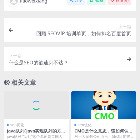
liaoweixiang
分享
收藏
点赞(
0
)
上一篇
回顾 SEOVIP 培训单页，如何排名百度首页
下一篇
什么是SEO的欲速则不达？
相关文章
seo优化
seo优化
java队列(java实现队列的方
CMO是什么意思，该如何认知
法)
SEO？
java队列 “队列”这个单词是英国人
对于大多数公司而言，SEO目前仍