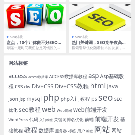
说的“排”。在英国“排队”的意思就是
然是企业网络营销中，一项重要的
站到一...
工作，但对于一些具...
seo优化
seo优化
盘点，10个让你做不好SEO的
热门关键词，SEO竞争度高的
屏障，怎么办？
词，该如何优化？
每隔一定时间我们总是习惯性的去
搜索引擎优化随着技术的发展，逐
统计一下SEO你问我答群里小伙伴
渐被众多企业所认知，几乎每天SE
相关性的问题，去挖...
O人员都需要与大量...
网站标签
asp
access
Asp基础教
ACCESS数据库教程
access数据库
html
Div+CSS教程
css
Div+CSS
Java
程
div
php
seo
mysql
ps
json
php入门教程
SEO
jsp
web
seo教程
web前端开发
优化
Web前端
前端开发
基
代码
前端
关键词排名优化
WordPress
入门教程
网站
教程
数据库
网站
础教程
服务器
标签
用户
编程