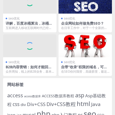
seo优化
seo优化
详解，百度冰桶算法，冰桶算
企业网站如何做免费SEO？
法对SEO的影响
互联网进入移动互联网时代已经是
在日常工作中，对于一个全新的初
不争的事实，对移动端的规范势在
创企业而言，在做各项预算支出的
必行，早在2014年...
时候，都会非常精细化...
seo优化
seo优化
B2B内容营销：如何才能回归
自带“收录”权限的域名，可以
内容的本质！
买吗？
众所周知，线上的B2B业务，基本
在SEO你问我答，高级群里，最近
上是基于内容营销为主，每天都会
有几个小伙伴，总是一直讨论收录
有大量的编辑人员入...
的问题，理论上，页...
网站标签
asp
access
Asp基础教
ACCESS数据库教程
access数据库
html
Div+CSS教程
css
Div+CSS
Java
程
div
php
seo
mysql
ps
json
php入门教程