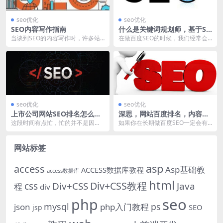
seo优化
seo优化
SEO内容写作指南
什么是关键词规划师，基于SE
O怎么用？
当谈到SEO的内容写作时，许多站
在做百度SEO的时候，我们经常会
长都会有这样的主意：有什么能够
遇到拓展关键词的需求，对于相对
说的，不是找一篇文...
热门的行业，通过第...
seo优化
seo优化
上市公司网站SEO排名怎么
深思，网站百度排名，内容增
做？
量要是权重指标吗？
这段时间有点忙，忙的并不是因为S
如果你在长期做百度SEO一定会有
EO技术的迭代跟不上，而是每天需
这样一个明显的感觉，通过每天大
要处理大量基础性...
量的输出相关性的内...
网站标签
asp
access
Asp基础教
ACCESS数据库教程
access数据库
html
Div+CSS教程
css
Div+CSS
Java
程
div
php
seo
mysql
ps
json
php入门教程
SEO
jsp