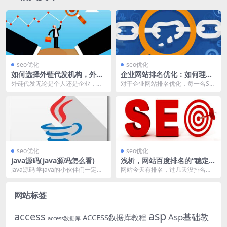
seo优化
seo优化
如何选择外链代发机构，外链
企业网站排名优化：如何理解
代发包收录靠谱吗？
网站链接？
外链代发无论是个人还是企业，都
对于企业网站排名优化，每一名SE
是SEO人员经常涉及的业务，如果
O人员都有一套方法论，而由于企
你的SEO团队没有...
业站点的特殊性： ...
seo优化
seo优化
java源码(java源码怎么看)
浅析，网站百度排名的“稳定”
与“不稳定”！
java源码 学java的小伙伴们一定对
网站今天有排名，过几天没排名！
下面的代码很熟悉 众所周知，这是
你是不是有点不知所措，在SEO你
导入对应...
问我答群里的小伙伴...
网站标签
asp
access
Asp基础教
ACCESS数据库教程
access数据库