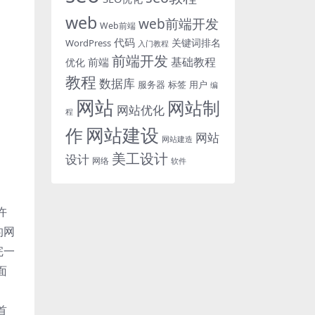
web
web前端开发
Web前端
代码
关键词排名
WordPress
入门教程
前端开发
基础教程
前端
优化
教程
数据库
服务器
标签
用户
编
网站
网站制
网站优化
程
网站建设
作
网站
网站建造
美工设计
设计
网络
软件
许
的网
完一
面
首