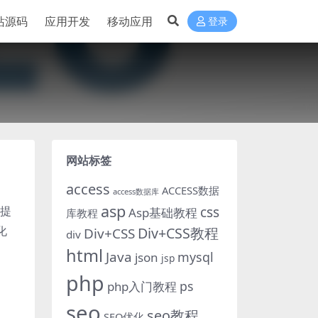
站源码
应用开发
移动应用
登录
网站标签
access
ACCESS数据
access数据库
asp
擎提
css
Asp基础教程
库教程
化
Div+CSS教程
Div+CSS
div
html
Java
mysql
json
jsp
php
ps
php入门教程
seo
seo教程
SEO优化