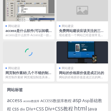
网站建设
网站建设
access是什么软件(可以卸载
免费网站建设应该关注的三大
吗)
问题详解
access是什么软件 Access是一款数
现在建造一个网站已经是很常见的
据库使用的开发东西软件，中文
问题，不管是企业仍是个人，咱们
名：微软...
都能够树立自己的网站...
网站建设
网站建设
网页制作素材(几个不错的制作
网站的价格跟价值是成正比的
网页素材网站)
网页制作素材 网页规划制造具体流
网站的价格跟价值是成正比的网站
程如下： 1、首先下载安装Dream
的价格市面上没有一个标准来衡量
weaver...
的，详细要看我们对网...
网站标签
asp
access
Asp基础教
ACCESS数据库教程
access数据库
html
Div+CSS教程
css
Div+CSS
Java
程
div