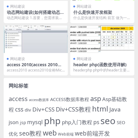
网站建设
网站建设
动态网站建设(如何搭建动态网
什么是快速开发框架
站)
动态网站建设 1.首要，您需求装置
什么是快速开发结构 前言 做为一个
服务器。您能够运用windows附带
程序员，在开发的过程中会发现，
的IIS服...
有结构同无结构，...
网站建设
网站建设
access 2010(access 2010是
header php(函数使用详解)
一个什么系统)
access2010 access2010全称Micr
headerphp php中的header主要用
osoftOfficeAc...
于向客户端发送原始的http报头...
网站标签
asp
access
Asp基础教
ACCESS数据库教程
access数据库
html
Div+CSS教程
css
Div+CSS
Java
程
div
php
seo
mysql
ps
json
php入门教程
SEO
jsp
web
seo教程
web前端开发
优化
Web前端