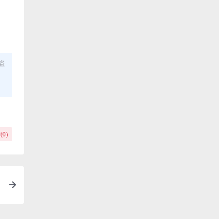
盗
(
0
)