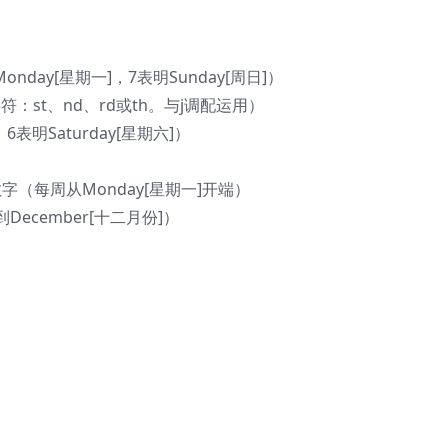
nday[星期一]，7表明Sunday[周日]）
：st、nd、rd或th。与j调配运用）
表明Saturday[星期六]）
数字（每周从Monday[星期一]开端）
到December[十二月份]）
）