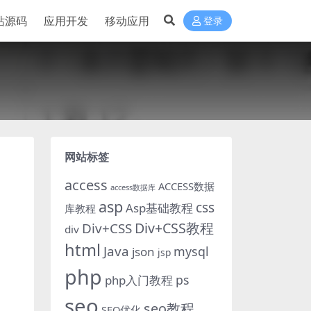
站源码
应用开发
移动应用
登录
网站标签
access
ACCESS数据
access数据库
asp
css
Asp基础教程
库教程
Div+CSS教程
Div+CSS
div
html
Java
mysql
json
jsp
php
ps
php入门教程
seo
seo教程
SEO优化