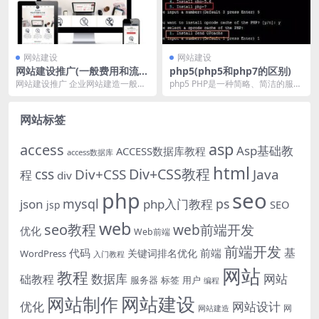
网站建设
网站建设
网站建设推广(一般费用和流
php5(php5和php7的区别)
程)
网站建设推广 企业网站建造一般包
php5 PHP是一种简略、简洁的服务
含网站的分步基础建造、网站推行
器端脚本言语。PHP开始是作为一
和搜索引擎优化，最...
个快速、有...
网站标签
asp
access
Asp基础教
ACCESS数据库教程
access数据库
html
Div+CSS教程
css
Div+CSS
Java
程
div
php
seo
mysql
ps
json
php入门教程
SEO
jsp
web
seo教程
web前端开发
优化
Web前端
前端开发
基
代码
前端
关键词排名优化
WordPress
入门教程
网站
教程
数据库
网站
础教程
服务器
标签
用户
编程
网站建设
网站制作
优化
网站设计
网
网站建造