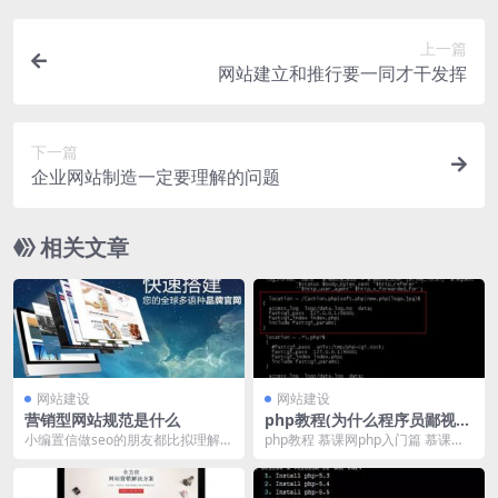
上一篇
网站建立和推行要一同才干发挥
下一篇
企业网站制造一定要理解的问题
相关文章
网站建设
网站建设
营销型网站规范是什么
php教程(为什么程序员鄙视p
hp)
小编置信做seo的朋友都比拟理解网
php教程 慕课网php入门篇 慕课
站的构造可能会影响网站的优化，
网，能够说的算是一个耳熟能详的
于是大多数都开端...
名字了，里边优...