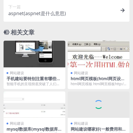
下一篇
aspnet(aspnet是什么意思)
相关文章
网站建设
网站建设
手机建站要特别注重有哪些方
html网页模板(html网页设计
面
成品)
智能手机的呈现彻底突破了人们的
html网页模板 html网页模板http://
上网习气，在以前大家想要在网上
www.kelongstone....
购置东西的时分，需求...
网站建设
网站建设
mysql数据库(mysql数据库命
网站建设哪家好(一般费用和流