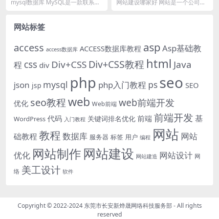
令大全)
程)
mysql数据库 MySQL是一款联系型
网站建设哪家好 网站是一个公司的
数据库管理体系，由瑞典公司研
门户，一个好的网站能够凸显品
发，现在归于...
牌。国内市场网站搭建...
网站标签
asp
access
Asp基础教
ACCESS数据库教程
access数据库
html
Div+CSS教程
css
Div+CSS
Java
程
div
php
seo
mysql
ps
json
php入门教程
SEO
jsp
web
seo教程
web前端开发
优化
Web前端
前端开发
基
代码
前端
关键词排名优化
WordPress
入门教程
网站
教程
数据库
网站
础教程
服务器
标签
用户
编程
网站建设
网站制作
优化
网站设计
网
网站建造
美工设计
络
软件
Copyright © 2022-2024
东莞市长安新烨晟网络科技服务部
- All rights
reserved