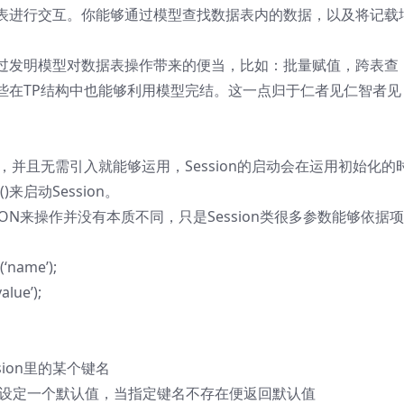
表进行交互。你能够通过模型查找数据表内的数据，以及将记载
过发明模型对数据表操作带来的便当，比如：批量赋值，跨表查
些在TP结构中也能够利用模型完结。这一点归于仁者见仁智者见
行了封装，并且无需引入就能够运用，Session的启动会在运用初始化的
)来启动Session。
SSION来操作并没有本质不同，只是Session类很多参数能够依据
‘name’);
lue’);
取session里的某个键名
’default’);//设定一个默认值，当指定键名不存在便返回默认值