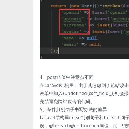
4、post传值中注意点不同
在Laravel结构里，由于其考虑到了跨站攻
表单中加入{undefined{csrf_field()
完结避免跨站攻击的代码。
5、条件判别句子书写办法的差异
Laravel结构里ifelse判别句子和fore
误，@foreach@endforeach同理；而