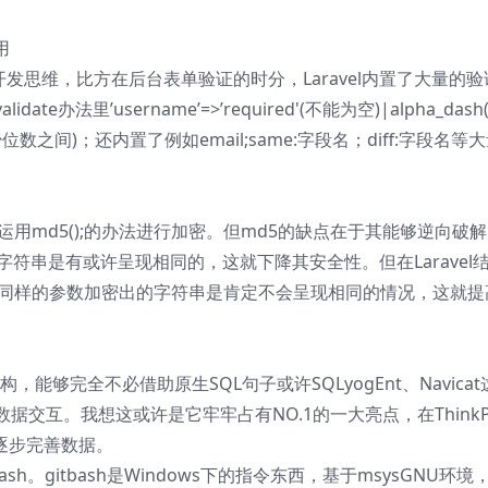
用
发思维，比方在后台表单验证的时分，Laravel内置了大量的验
法里’username’=>’required'(不能为空)|alpha_dash
少位数之间)；还内置了例如email;same:字段名；diff:字段名等
用md5();的办法进行加密。但md5的缺点在于其能够逆向破
符串是有或许呈现相同的，这就下降其安全性。但在Laravel
，且同样的参数加密出的字符串是肯定不会呈现相同的情况，这就提
，能够完全不必借助原生SQL句子或许SQLyogEnt、Navicat
交互。我想这或许是它牢牢占有NO.1的一大亮点，在ThinkP
逐步完善数据。
sh。gitbash是Windows下的指令东西，基于msysGNU环境