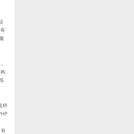
证
(有
大量
解，
结构
高
这样
HP
，有