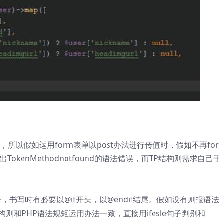
击，所以假如运用form表单以post办法进行传值时，假如不再fo
}}则会报出TokenMethodnotfound的语法错误，而TP结构则需求自己
ach句子，书写时有必要以@if开头，以@endif结尾。假如没有则报语
TP结构则和PHP语法规矩运用办法一致，直接用ifesle句子判别和