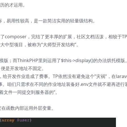
经历的才运用。
向目标，易用性较高，是一款简洁实用的轻量级结构。
撑了composer，完结了更丰厚的扩展，社区文档活泼，相较于T
开发大中型项目，被称为“大师型开发结构”。
托模版；而ThinkPHP里则运用了$this->display()的办法烘托模版
，便是开发地址不固定。
开发作业造成了费事。TP依然没有避免这个”灾祸”，在larave
事。咱们只需求在不同的作业地址装备好.env文件就不避再进行
会随着文件一同提交到服务器的”。
安在函数内部运用外层变量。