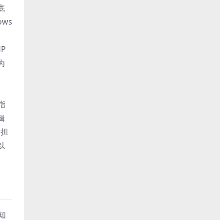
底
ws
P
为
指
辑
）担
以
知