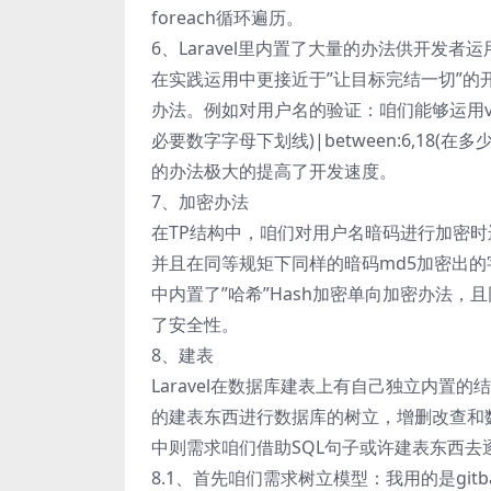
foreach循环遍历。
6、Laravel里内置了大量的办法供开发者运
在实践运用中更接近于”让目标完结一切”的开
办法。例如对用户名的验证：咱们能够运用validate办
必要数字字母下划线)|between:6,18(在多
的办法极大的提高了开发速度。
7、加密办法
在TP结构中，咱们对用户名暗码进行加密时运
并且在同等规矩下同样的暗码md5加密出的字
中内置了”哈希”Hash加密单向加密办法
了安全性。
8、建表
Laravel在数据库建表上有自己独立内置的结构
的建表东西进行数据库的树立，增删改查和数据
中则需求咱们借助SQL句子或许建表东西去
8.1、首先咱们需求树立模型：我用的是gitba