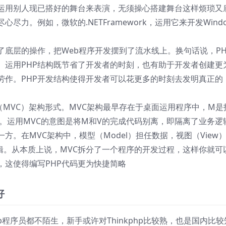
运用别人现已搭好的舞台来表演，无须操心搭建舞台这样烦琐又
力。例如，微软的.NETFramework，运用它来开发Windo
装了底层的操作，把Web程序开发摆到了流水线上。换句话说，PH
。运用PHP结构既节省了开发者的时刻，也有助于开发者创建更
劳作。PHP开发结构使得开发者可以花更多的时刻去发明真正的
”（MVC）架构形式。MVC架构最早存在于桌面运用程序中，M是
。运用MVC的意图是将M和V的完成代码别离，即隔离了业务逻
。在MVC架构中，模型（Model）担任数据，视图（View
业务逻辑。从本质上说，MVC拆分了一个程序的开发过程，这样你就可
，这使得编写PHP代码更为快捷简略
好
关于php程序员都不陌生，新手或许对Thinkphp比较熟，也是国内比较