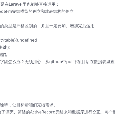
是在Laravel里也能够直接运用：
oodsModel-m完结模型的创立和建表结构的创立
数据的类型是严格区别的，并且一定要加。增加完后运用
nt$table){undefined
主键’);
题’);
段怎么办？无须担心，从github中pull下项目后在数据表里直
好的诠释，让目标帮咱们完结需求。
ORM供给了漂亮、简洁的ActiveRecord完结来和数据库进行交互。每个