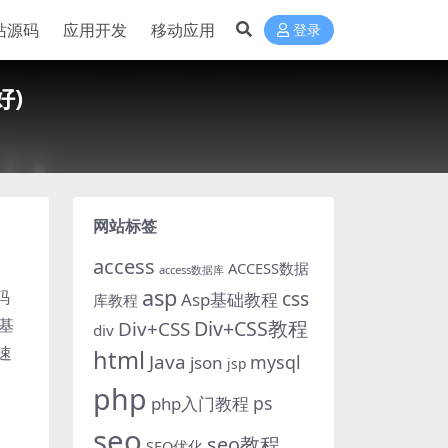
站源码
应用开发
移动应用
登录
好)
网站标签
access
ACCESS数据
access数据库
asp
码
css
Asp基础教程
库教程
基
Div+CSS教程
Div+CSS
div
速
html
Java
mysql
json
jsp
php
ps
php入门教程
seo
seo教程
SEO优化