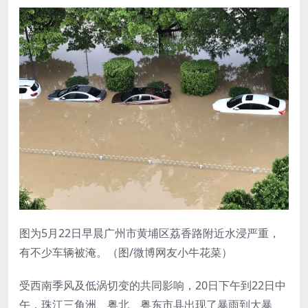
图为5月22日早晨广州市黄埔区荔香路附近水浸严重，
有不少车辆被淹。（图/微博网友小牛花菜）
受西南季风及低涡切变的共同影响，20日下午到22日中
午，珠江三角洲、粤北、粤东市县出现了暴雨到大暴