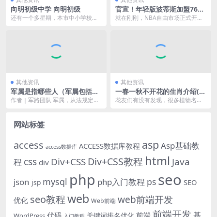
向明初级中学 向明初级
官宣！年轻版波蒂斯加盟76
人，火箭曾邀请他试训
还有一个多星期，本市中小学校、
就在刚刚，NBA自由市场正式开
托幼机构就将正式开学（园）。新
启，各种续约、签约、交易以及流
学年，黄浦将有三所新...
言陡然增加。 这其中...
其他资讯
其他资讯
军属是指哪些人（军属包括
一春一秋不开花的生肖介绍(一
谁）
春一秋不开花是什么生肖)
作者｜军路团队 军属，从法规定义
花友们有没有发现，很多植物名字
上说，依据2016年9月28日，司法
里都带有一种动物，而其中联系最
部与中央军委...
多的便是十二生肖。今...
网站标签
asp
access
Asp基础教
ACCESS数据库教程
access数据库
html
Div+CSS教程
css
Div+CSS
Java
程
div
php
seo
mysql
ps
json
php入门教程
SEO
jsp
web
seo教程
web前端开发
优化
Web前端
前端开发
基
代码
前端
关键词排名优化
WordPress
入门教程