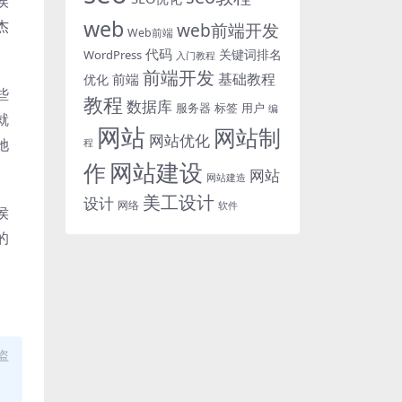
侯
web
杰
web前端开发
Web前端
代码
关键词排名
WordPress
入门教程
前端开发
基础教程
前端
优化
些
教程
数据库
服务器
标签
用户
编
就
网站
网站制
网站优化
她
程
网站建设
作
网站
网站建造
美工设计
设计
网络
软件
侯
的
盗