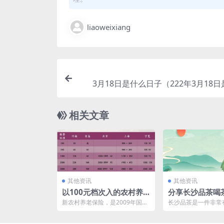
liaoweixiang
3月18日是什么日子（222年3月18
相关文章
其他资讯
其他资讯
以100元档次入的农村养
分享长沙品茶喝
老保险
的场子好去处20
新农村养老保险，是2009年国家
长沙品茶是一件非常
统一开始在各地试点并建立起来
概念的事情，长沙品
的，专门针对农村居民...
长沙品茶喝茶高质量推荐