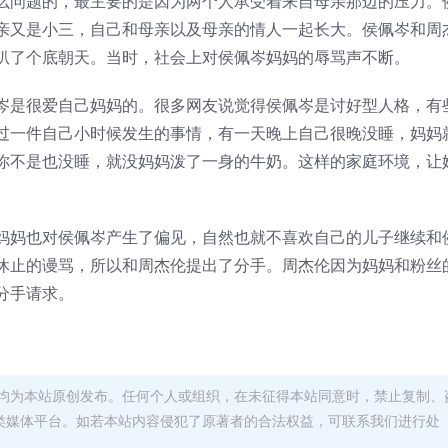
么问题的，最主要的是因为两个人承受着来自母亲那边的压力。
亲又是小三，自己和母亲以及母亲的情人一起长大。侯佩岑和周
扒了个底朝天。当时，社会上对侯佩岑妈妈的辱骂声不断。
岑是很爱自己妈妈的。很多网友说觉得侯佩岑是讨好型人格，有
过一件自己小时候发生的事情，有一天晚上自己很晚没睡，妈妈
你不是也没睡，就没妈妈泼了一身的牛奶。这样的家庭环境，让
妈妈也对侯佩岑产生了偏见，自然也就不喜欢自己的儿子继续和
休止的谩骂，所以和周杰伦提出了分手。周杰伦因为妈妈和粉丝
分手请求。
均为本站原创发布。任何个人或组织，在未征得本站同意时，禁止复制、
类媒体平台。如若本站内容侵犯了原著者的合法权益，可联系我们进行处