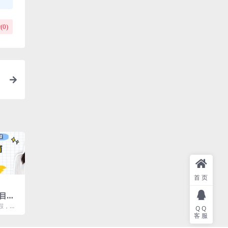
(
0
)
首页
目排
些项
假，而
QQ
爸妈们
客服
..