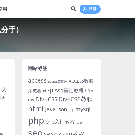
应用
登录
么分手）
网站标签
access
ACCESS数据
access数据库
asp
个人
css
Asp基础教程
库教程
岑周
Div+CSS教程
Div+CSS
div
html
Java
mysql
json
jsp
php
ps
php入门教程
seo
seo教程
SEO优化