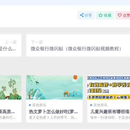
分享
收藏
点赞
上一篇
下一篇
日是什么日
微众银行微闪贴（微众银行微闪贴视频教程）
子）
其他资讯
其他资讯
茶高质量
热文萝卜怎么做好吃(萝卜
儿童兴趣班有哪些项
22以上线
做法)
名（儿童兴趣班有哪
有趣和艺术
夏天是热萝卜上市的季节，热萝
每年一到暑假吧，不是放
目排名中考）
茶喝茶推荐
卜又称红皮萝卜，素有小人参之
是鸡娃的关键期——因为
1...
称，足以见营养价值之高。...
都说，暑假是最好超车的弯.