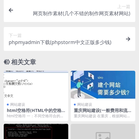
上一篇
网页制作素材(几个不错的制作网页素材网站)
下一篇
phpmyadmin下载(phpstorm中文正版多少钱)
相关文章
网站建设
网站建设
html空格符(HTML中的空格
重庆网站建设(一般费用和流
符号是什么)
程)
html空格符 一：不同空格符合的区
重庆网站建设 在重庆，根据网站的
别 半角的不断行的空白格（推荐运
需要和网页设计的价格，网站的价
用） &am...
格要便宜很多，但是...