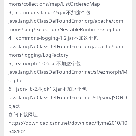
mons/collections/map/ListOrderedMap
3、commons-lang-2.5.jar不加这个包
java.lang.NoClassDefFoundError:org/apache/com
mons/lang/exception/NestableRuntimeException
4、commons-logging-1.2.jar不加这个包
java.lang.NoClassDefFoundError:org/apache/com
mons/logging/LogFactory
5、ezmorph-1.0.6.jar不加这个包
java.lang.NoClassDefFoundError:net/sf/ezmorph/M
orpher
6、json-lib-2.4-jdk15.jar不加这个包
java.lang.NoClassDefFoundError:net/sf/json/JSONO
bject
参阅下载网址：
https://download.csdn.net/download/flyme2010/10
548102