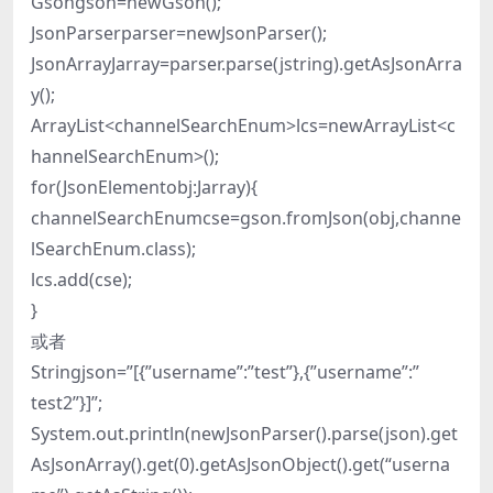
Gsongson=newGson();
JsonParserparser=newJsonParser();
JsonArrayJarray=parser.parse(jstring).getAsJsonArra
y();
ArrayList<channelSearchEnum>lcs=newArrayList<c
hannelSearchEnum>();
for(JsonElementobj:Jarray){
channelSearchEnumcse=gson.fromJson(obj,channe
lSearchEnum.class);
lcs.add(cse);
}
或者
Stringjson=”[{”username”:”test”},{”username”:”
test2”}]”;
System.out.println(newJsonParser().parse(json).get
AsJsonArray().get(0).getAsJsonObject().get(“userna