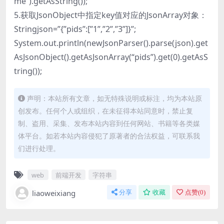
me”).getAsString());
5.获取JsonObject中指定key值对应的JsonArray对象：
Stringjson=”{”pids”:[”1”,”2”,”3”]}”;
System.out.println(newJsonParser().parse(json).get
AsJsonObject().getAsJsonArray(“pids”).get(0).getAsS
tring());
声明：本站所有文章，如无特殊说明或标注，均为本站原
创发布。任何个人或组织，在未征得本站同意时，禁止复
制、盗用、采集、发布本站内容到任何网站、书籍等各类媒
体平台。如若本站内容侵犯了原著者的合法权益，可联系我
们进行处理。
web
前端开发
字符串
liaoweixiang
分享
收藏
点赞(
0
)