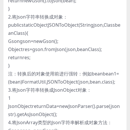
returnnewGson().toJson(bean);
}
2.将Json字符串转换成对象：
publicstaticObjectJSONToObject(Stringjson,Classbe
anClass){
Gsongson=newGson();
Objectres=gson.fromJson(json,beanClass);
returnres;
}
注：转换后的对象使用前进行强转：例如beanbean1=
(bean)FormatUtil.JSONToObject(json,bean.class);
3.将Json字符串转换成JsonObject对象：
1
JsonObjectreturnData=newJsonParser().parse(json
str).getAsJsonObject();
4.将JsonArray类型的Json字符串解析成对象方法：