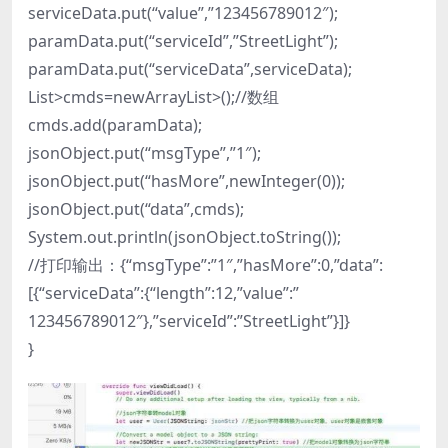
serviceData.put(“value”,”123456789012″);
paramData.put(“serviceId”,”StreetLight”);
paramData.put(“serviceData”,serviceData);
List>cmds=newArrayList>();//数组
cmds.add(paramData);
jsonObject.put(“msgType”,”1″);
jsonObject.put(“hasMore”,newInteger(0));
jsonObject.put(“data”,cmds);
System.out.println(jsonObject.toString());
//打印输出：{“msgType”:”1″,”hasMore”:0,”data”:
[{“serviceData”:{“length”:12,”value”:”
123456789012″},”serviceId”:”StreetLight”}]}
}