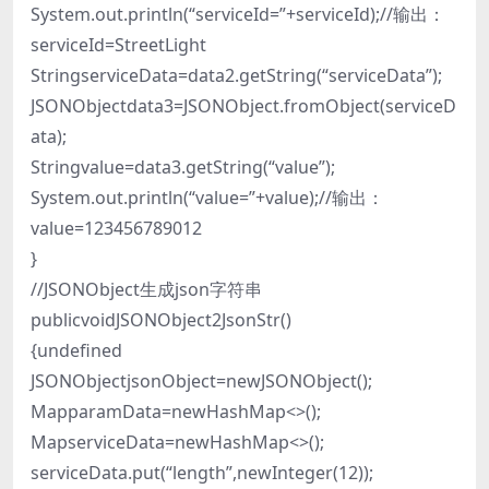
System.out.println(“serviceId=”+serviceId);//输出：
serviceId=StreetLight
StringserviceData=data2.getString(“serviceData”);
JSONObjectdata3=JSONObject.fromObject(serviceD
ata);
Stringvalue=data3.getString(“value”);
System.out.println(“value=”+value);//输出：
value=123456789012
}
//JSONObject生成json字符串
publicvoidJSONObject2JsonStr()
{undefined
JSONObjectjsonObject=newJSONObject();
MapparamData=newHashMap<>();
MapserviceData=newHashMap<>();
serviceData.put(“length”,newInteger(12));