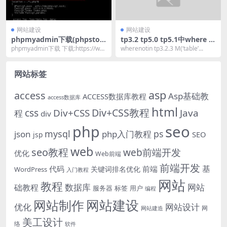
网站建设
网站建设
phpmyadmin下载(phpstor
tp3.2 tp5.0 tp5.1中where n
m中文正版多少钱)
ot in 写法
phpmyadmin下载 下载:https://ww
wherenotin tp3.2.3 M(‘table’...
w.win7xzb.com/...
网站标签
asp
access
Asp基础教
ACCESS数据库教程
access数据库
html
Div+CSS教程
css
Div+CSS
Java
程
div
php
seo
mysql
ps
json
php入门教程
SEO
jsp
web
seo教程
web前端开发
优化
Web前端
前端开发
基
代码
前端
关键词排名优化
WordPress
入门教程
网站
教程
数据库
网站
础教程
服务器
标签
用户
编程
网站建设
网站制作
优化
网站设计
网
网站建造
美工设计
络
软件