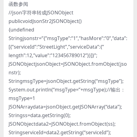
函数参阅
//json字符串转成JSONObject
publicvoidJsonStr2JSONObject()
{undefined
Stringjsonstr=”{”msgType”:”1”,”hasMore”:”0”,”data”:
[{”serviceId”:”StreetLight”,”serviceData”:{”
length”:12,”value”:”123456789012”}}]}”;
JSONObjectjsonObject=JSONObject.fromObject(jso
nstr);
StringmsgType=jsonObject.getString(“msgType”);
System.out.println(“msgType=”+msgType);//输出：
msgType=1
JSONArraydata=jsonObject.getJSONArray(“data”);
Stringss=data.getString(0);
JSONObjectdata2=JSONObject.fromObject(ss);
StringserviceId=data2.getString(“serviceId”);