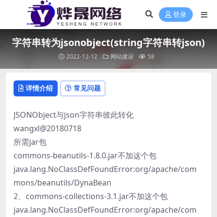
登录
字符串转为jsonobject(string字符串转json)
2022-12-12
网站建设
58
详情介绍
常见问题
JSONObject与json字符串彼此转化
wangxl@20180718
所需jar包
commons-beanutils-1.8.0.jar不加这个包
java.lang.NoClassDefFoundError:org/apache/com
mons/beanutils/DynaBean
2、commons-collections-3.1.jar不加这个包
java.lang.NoClassDefFoundError:org/apache/com