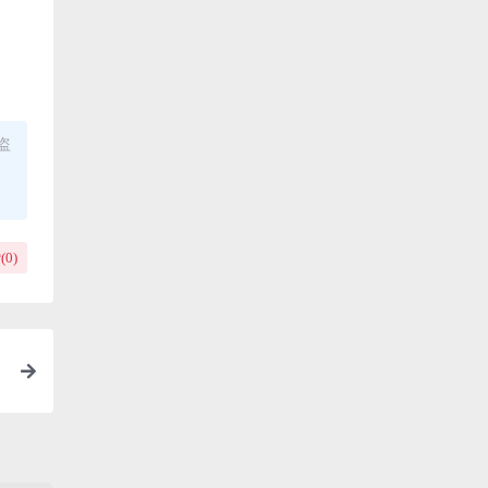
盗
(
0
)
有