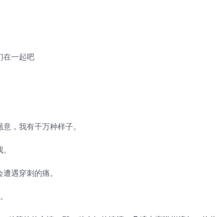
。
们在一起吧
。
愿意，我有千万种样子。
我。
会遭遇穿刺的痛。
献。