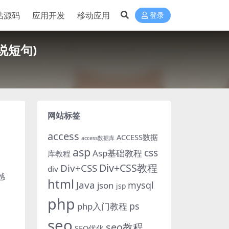
站源码
应用开发
移动应用
登录
说短句)
网站标签
access
ACCESS数据
access数据库
asp
css
Asp基础教程
库教程
Div+CSS教程
Div+CSS
div
感
html
Java
mysql
json
jsp
php
ps
php入门教程
seo
seo教程
SEO优化