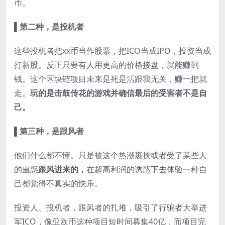
币。
▌第二种，是投机者
这些投机者把xx币当作股票，把ICO当成IPO，投资当成
打新股。反正只要有人用更高的价格接盘，就能赚到
钱。这个区块链项目未来是死是活跟我无关，赚一把就
走。
玩的是击鼓传花的游戏并确信最后的受害者不是自
己。
▌第三种，是跟风者
他们什么都不懂。只是被这个热潮裹挟或者受了某些人
的蛊惑
跟风进来的，
在超高利润的诱惑下去体验一种自
己都觉得不真实的快乐。
投资人、投机者，跟风者的扎堆，吸引了行骗者大举进
军ICO，像亚欧币这种项目短时间募集40亿，而项目完