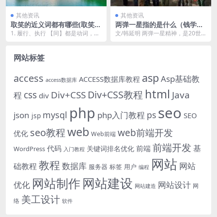
其他资讯
其他资讯
取笑的近义词都有哪些(取笑的
两弹一星指的是什么（钱学森
近义词是什么)
两弹一星指的是什么）
1. 履行、执行 【同】都是动词，都
文/韩延明 两弹一星精神，是20世
有按规定去做的意思。 【异】履行
纪下半叶新中国科技专家在自主研
侧重指按事先...
制原子弹、氢弹、...
网站标签
asp
access
Asp基础教
ACCESS数据库教程
access数据库
html
Div+CSS教程
css
Div+CSS
Java
程
div
php
seo
mysql
ps
json
php入门教程
SEO
jsp
web
seo教程
web前端开发
优化
Web前端
前端开发
基
代码
前端
关键词排名优化
WordPress
入门教程
网站
教程
数据库
网站
础教程
服务器
标签
用户
编程
网站建设
网站制作
优化
网站设计
网
网站建造
美工设计
络
软件