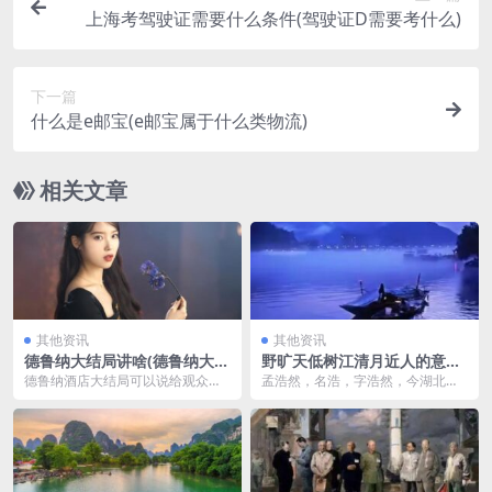
上海考驾驶证需要什么条件(驾驶证D需要考什么)
下一篇
什么是e邮宝(e邮宝属于什么类物流)
相关文章
其他资讯
其他资讯
德鲁纳大结局讲啥(德鲁纳大结
野旷天低树江清月近人的意思
局讲的什么)
(野旷天低树江清月近人的意思
德鲁纳酒店大结局可以说给观众一
孟浩然，名浩，字浩然，今湖北襄
这是什么歌)
个大大的彩蛋！金秀贤退伍后首秀
阳人，唐代著名山水田园派诗人，
为《德鲁纳酒店》站台...
世称孟襄阳。因他未曾...