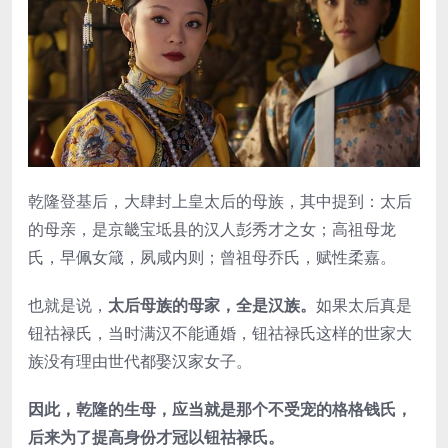
乾隆登基后，大肆封上皇太后的母族，其中提到：太后
的母亲，是京畿宝坻县的汉人彭秀才之女；高祖母龙
氏，早佩女箴，夙咸内则；曾祖母乔氏，赋性柔嘉。
也就是说，
太后母族的母家，全是汉族。
如果太后真是
钮祜禄氏，当时满汉不能通婚，钮祜禄氏这样的世家大
族没有理由世代都娶汉家女子。
因此，乾隆的生母，应当就是那个不受宠的格格钱氏，
后来为了提高身份才冠以钮祜禄氏。