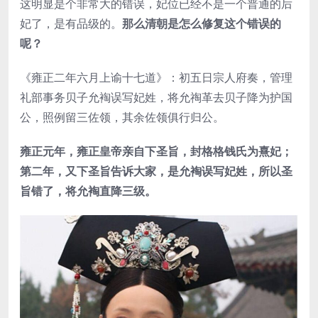
这明显是个非常大的错误，妃位已经不是一个普通的后
妃了，是有品级的。
那么清朝是怎么修复这个错误的
呢？
《雍正二年六月上谕十七道》：初五日宗人府奏，管理
礼部事务贝子允裪误写妃姓，将允祹革去贝子降为护国
公，照例留三佐领，其余佐领俱行归公。
雍正元年，雍正皇帝亲自下圣旨，封格格钱氏为熹妃；
第二年，又下圣旨告诉大家，是允裪误写妃姓，所以圣
旨错了，将允裪直降三级。