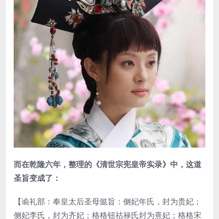
而在乾隆六年，整理的《清世宗宪皇帝实录》中，这道
圣旨变成了：
【谕礼部：奉皇太后圣母懿旨：侧妃年氏，封为贵妃；
侧妃李氏，封为齐妃；格格钮祜禄氏封为熹妃；格格宋