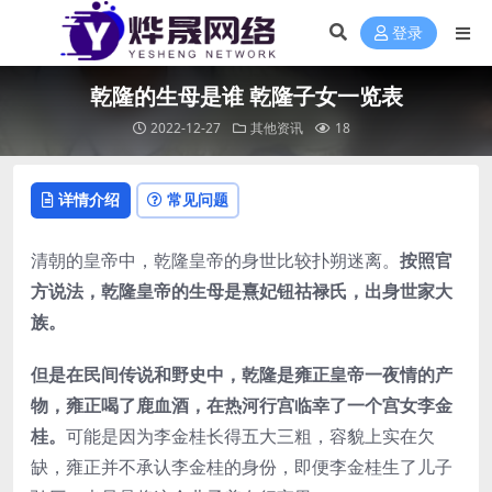
登录
乾隆的生母是谁 乾隆子女一览表
2022-12-27
其他资讯
18
详情介绍
常见问题
清朝的皇帝中，乾隆皇帝的身世比较扑朔迷离。
按照官
方说法，乾隆皇帝的生母是熹妃钮祜禄氏，出身世家大
族。
但是在民间传说和野史中，乾隆是雍正皇帝一夜情的产
物，雍正喝了鹿血酒，在热河行宫临幸了一个宫女李金
桂。
可能是因为李金桂长得五大三粗，容貌上实在欠
缺，雍正并不承认李金桂的身份，即便李金桂生了儿子