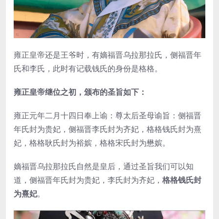
雍正皇帝还是王爷时，有嫡福晋乌拉那拉氏，侧福晋年
氏和李氏，此时有记载钱氏的身份是格格。
雍正皇帝继位之初，颁布的圣旨如下：
雍正元年二月十四日奉上谕：尊太后圣母谕旨：侧福晋
年氏封为贵妃，侧福晋李氏封为齐妃，格格钱氏封为熹
妃，格格耿氏封为裕嫔，格格宋氏封为懋嫔。
嫡福晋乌拉那拉氏自然是皇后，通过圣旨我们可以知
道，侧福晋年氏封为贵妃，李氏封为齐妃，
格格钱氏封
为熹妃
。