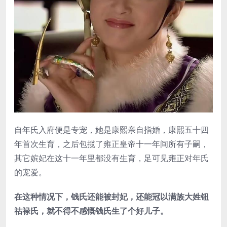
自年氏入府便是专宠，她是康熙亲自指婚，康熙五十四
年首次生育，之后包揽了雍正皇帝十一年间所有子嗣，
其它嫔妃在这十一年里都没有生育，足可见雍正对年氏
的宠爱。
在这种情况下，钱氏还能被封妃，还能冠以满族大姓钮
祜禄氏，就不得不感慨钱氏生了个好儿子。