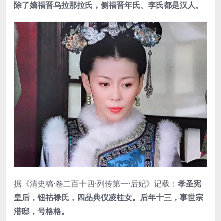
除了嫡福晋乌拉那拉氏，侧福晋年氏、李氏都是汉人。
据《清史稿·卷二百十四·列传第一·后妃》记载：
孝圣宪
皇后，钮祜禄氏，四品典仪凌柱女。后年十三，事世宗
潜邸，号格格。