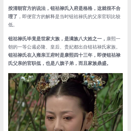
按清朝官方的说法，钮祜禄氏入府是格格，这就很不合
理了
，即便官方的解释是当时钮祜禄氏的父亲官职比较
低。
钮祜禄氏毕竟是世家大族，是满族八大姓之一，
康熙一
朝的一等公遏必隆、皇后、贵妃都出自钮祜禄氏家族。
钮祜禄氏在入雍亲王府时是康熙四十三年，即便钮祜禄
氏父亲的官职低，也是八旗子弟，而且家族鼎盛。