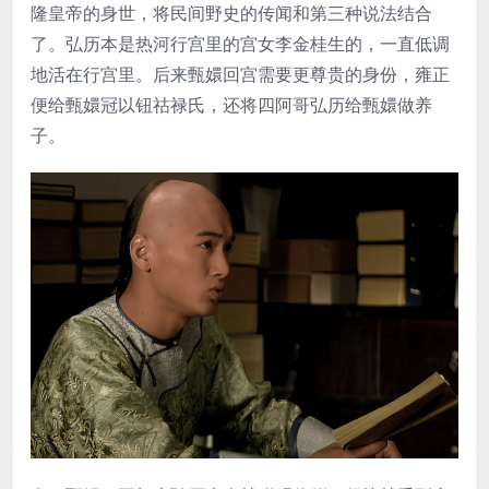
隆皇帝的身世，将民间野史的传闻和第三种说法结合
了。弘历本是热河行宫里的宫女李金桂生的，一直低调
地活在行宫里。后来甄嬛回宫需要更尊贵的身份，雍正
便给甄嬛冠以钮祜禄氏，还将四阿哥弘历给甄嬛做养
子。