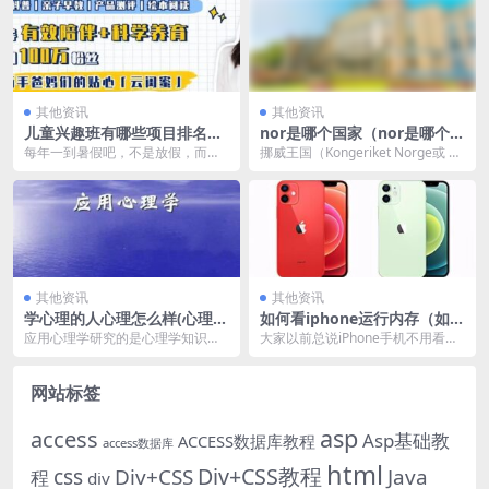
其他资讯
其他资讯
儿童兴趣班有哪些项目排名
nor是哪个国家（nor是哪个国
（儿童兴趣班有哪些项目排名
家的货币）
每年一到暑假吧，不是放假，而是
挪威王国（Kongeriket Norge或 Ko
中考）
鸡娃的关键期——因为爸妈们都
ngeriket Noreg）...
说，暑假是最好超车的弯...
其他资讯
其他资讯
学心理的人心理怎么样(心理应
如何看iphone运行内存（如何
用学专业怎么样)
看iphone运行内存使用情况）
应用心理学研究的是心理学知识原
大家以前总说iPhone手机不用看运
理在社会上的应用，包括经济、管
行内存，直接买就行了，用很久还
理、工业、学校、医院...
是很流畅。这话...
网站标签
asp
access
Asp基础教
ACCESS数据库教程
access数据库
html
Div+CSS教程
css
Div+CSS
Java
程
div