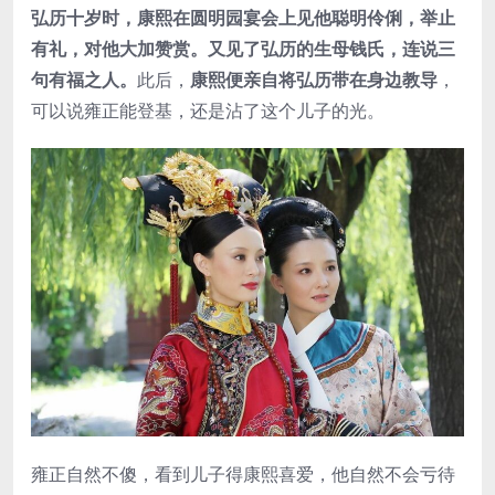
弘历十岁时，康熙在圆明园宴会上见他聪明伶俐，举止
有礼，对他大加赞赏。又见了弘历的生母钱氏，连说三
句有福之人。
此后，
康熙便亲自将弘历带在身边教导
，
可以说雍正能登基，还是沾了这个儿子的光。
雍正自然不傻，看到儿子得康熙喜爱，他自然不会亏待