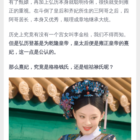
有了甄嬛，再加上弘历本身就聪明伶俐，很快就受到雍
正的重视。在斗倒了皇后和齐妃所生的三阿哥之后，四
阿哥居长，本身又优秀，顺理成章地继承大统。
历史上究竟有没有一个宫女叫李金桂，我们不得而知。
但是弘历登基是为乾隆皇帝，皇太后便是雍正皇帝的熹
妃，这一点是公认的。
那么熹妃，究竟是格格钱氏，还是钮祜禄氏呢？