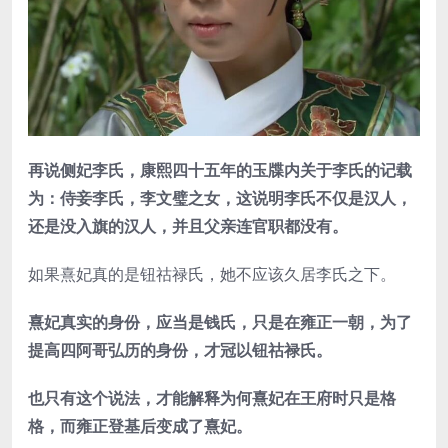
再说侧妃李氏，康熙四十五年的玉牒内关于李氏的记载
为：侍妾李氏，李文璧之女，这说明李氏不仅是汉人，
还是没入旗的汉人，并且父亲连官职都没有。
如果熹妃真的是钮祜禄氏，她不应该久居李氏之下。
熹妃真实的身份，应当是钱氏，只是在雍正一朝，为了
提高四阿哥弘历的身份，才冠以钮祜禄氏。
也只有这个说法，才能解释为何熹妃在王府时只是格
格，而雍正登基后变成了熹妃。