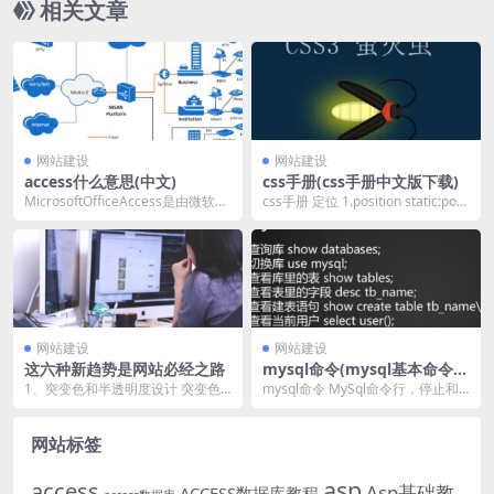
相关文章
网站建设
网站建设
access什么意思(中文)
css手册(css手册中文版下载)
MicrosoftOfficeAccess是由微软发
css手册 定位 1.position static:posi
布的联系数据bai库办理体系...
ton定位的默许值...
网站建设
网站建设
这六种新趋势是网站必经之路
mysql命令(mysql基本命令大
全)
1、突变色和半透明度设计 突变色
mysql命令 MySql命令行，停止和
的倚赖场景很多，它既肯定能够在
启动：netstartmysql，net...
普遍的logo或按...
网站标签
asp
access
Asp基础教
ACCESS数据库教程