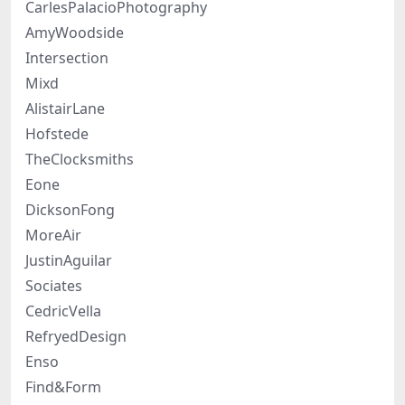
CarlesPalacioPhotography
AmyWoodside
Intersection
Mixd
AlistairLane
Hofstede
TheClocksmiths
Eone
DicksonFong
MoreAir
JustinAguilar
Sociates
CedricVella
RefryedDesign
Enso
Find&Form