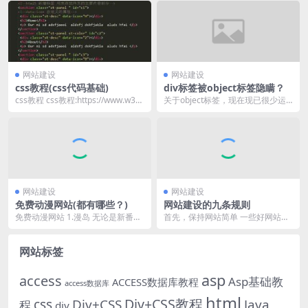
网站建设
网站建设
css教程(css代码基础)
div标签被object标签隐瞒？
css教程 css教程:https://www.w3sc
关于object标签，现在现已很少运
hool.com.cn/...
用了，但在考虑到兼容性的问题
上，还是会用到o...
网站建设
网站建设
免费动漫网站(都有哪些？)
网站建设的九条规则
免费动漫网站 1.漫岛 无论是新番动
首先，保持网站简单 一些好网站最
漫仍是旧番动漫，在这个网站咱们
重要的是界面的简单性和简洁性。
都能够找到，手...
你听说过“KISS...
网站标签
asp
access
Asp基础教
ACCESS数据库教程
access数据库
html
Div+CSS教程
css
Div+CSS
Java
程
div