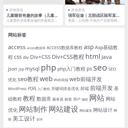
其他资讯
其他资讯
儿童睡前有趣的故事（儿童睡
强军征途｜北部战区陆军某边
前有趣的故事视频）
防旅四连：“英雄树”屹立风雪
儿童爱听讲故事改编的伊索寓言：
来源：人民网-中国共产党新闻网 原
北疆
掉入井里的狐狸和山羊 （未许可，
创稿 编者按：党的十八大以来，中
勿盗用） 有只狐...
共中央总书记、...
网站标签
asp
access
Asp基础教
ACCESS数据库教程
access数据库
html
Div+CSS教程
css
Div+CSS
Java
程
div
php
seo
mysql
ps
json
php入门教程
SEO
jsp
web
seo教程
web前端开发
优化
Web前端
前端开发
基
代码
前端
关键词排名优化
WordPress
入门教程
网站
教程
数据库
网站
础教程
服务器
标签
用户
编程
网站建设
网站制作
优化
网站设计
网
网站建造
美工设计
络
软件