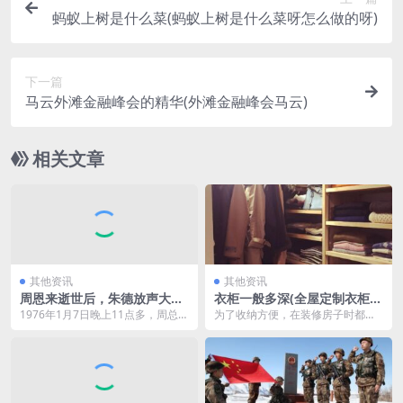
蚂蚁上树是什么菜(蚂蚁上树是什么菜呀怎么做的呀)
下一篇
马云外滩金融峰会的精华(外滩金融峰会马云)
相关文章
其他资讯
其他资讯
周恩来逝世后，朱德放声大
衣柜一般多深(全屋定制衣柜一
哭，毛主席默默流泪，同年相
般多深)
1976年1月7日晚上11点多，周总理
为了收纳方便，在装修房子时都会
继病逝
从长时间的昏迷中醒了过来，他微
在每个区域定制一些柜子。可最近
微睁开双眼，...
就听到邻居跟我抱怨，...