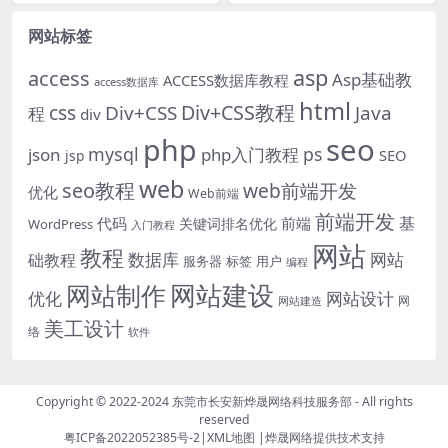
络推行的必经之路。是企业向用户
用servlet进行页面展现，代码的
供给产品与服务的一个...
书...
网站标签
asp
access
Asp基础教
ACCESS数据库教程
access数据库
html
Div+CSS教程
css
Div+CSS
Java
程
div
php
seo
mysql
ps
json
php入门教程
SEO
jsp
web
seo教程
web前端开发
优化
Web前端
前端开发
基
代码
前端
关键词排名优化
WordPress
入门教程
网站
教程
数据库
网站
础教程
服务器
标签
用户
编程
网站建设
网站制作
优化
网站设计
网
网站建造
美工设计
络
软件
Copyright © 2022-2024
东莞市长安新烨晟网络科技服务部
- All rights
reserved
粤ICP备2022052385号-2
|
XML地图
|
烨晟网络
提供技术支持