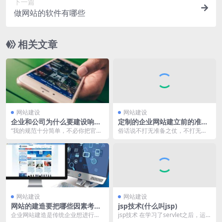
下一篇
做网站的软件有哪些
相关文章
网站建设
网站建设
企业和公司为什么要建设响应
定制的企业网站建立前的准备
式网站?
工作
“我的规范十分简单，不必你把官方
俗话说不打无准备之仗，不打无把
网站做得有多精巧，只需顾客能够
握之仗，意义就是在做任何事情之
在网上找到咱们，了...
前，都需求做好充沛的...
网站建设
网站建设
网站的建造要把哪些因素考虑
jsp技术(什么叫jsp)
进去
企业网站建造是传统企业想进行网
jsp技术 在学习了servlet之后，运