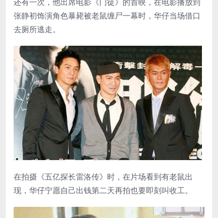
还有一次，他出席电影《门徒》的首映，在电影播放到
张静初饰演角色暴毙被老鼠缠尸一幕时，华仔当场借口
去厕所逃走。
在拍摄《五亿探长雷洛传》时，在片场看到有老鼠出
现，华仔宁愿自己出钱第二天再拍也要即刻叫收工。