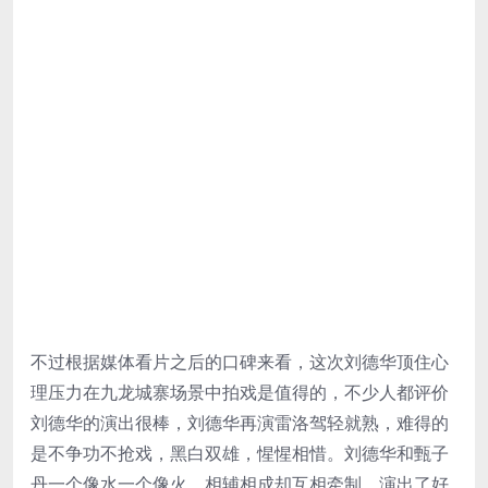
不过根据媒体看片之后的口碑来看，这次刘德华顶住心
理压力在九龙城寨场景中拍戏是值得的，不少人都评价
刘德华的演出很棒，刘德华再演雷洛驾轻就熟，难得的
是不争功不抢戏，黑白双雄，惺惺相惜。刘德华和甄子
丹一个像水一个像火，相辅相成却互相牵制。演出了好