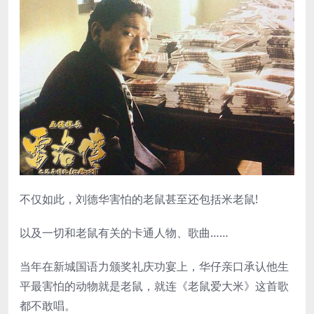
不仅如此，刘德华害怕的老鼠甚至还包括米老鼠!
以及一切和老鼠有关的卡通人物、歌曲……
当年在新城国语力颁奖礼庆功宴上，华仔亲口承认他生
平最害怕的动物就是老鼠，就连《老鼠爱大米》这首歌
都不敢唱。