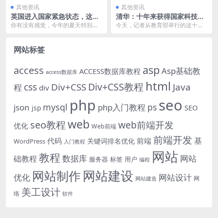
其他资讯
其他资讯
英国进入国家紧急状态，这是
清华：十年来获得国家科技奖
对人类的又一个警讯
总数和一等奖数量居全国高校
你有没有感觉，今年的夏天特别
今天，记者从教育部举行的这十年1
首位
热。 虽然7月16日，中国才正式进
+1系列发布会上获悉，2012年以
入三伏天。但最近出...
来，清华大学获...
网站标签
asp
access
Asp基础教
ACCESS数据库教程
access数据库
html
Div+CSS教程
css
Div+CSS
Java
程
div
php
seo
mysql
ps
json
php入门教程
SEO
jsp
web
seo教程
web前端开发
优化
Web前端
前端开发
基
代码
前端
关键词排名优化
WordPress
入门教程
网站
教程
数据库
网站
础教程
服务器
标签
用户
编程
网站建设
网站制作
优化
网站设计
网
网站建造
美工设计
络
软件