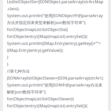
ListlistObjectSix=JSONObject.parseArray(strArr,Map
.class);
System.out.println(“使用JSONObject中的parseArray
办法并指定回来类型来解析json数组字符串”);
for(ObjectmapList:listObjectSix){
for(Objectentry:((Map)mapList).entrySet()){
System.out.println(((Map.Entry)entry).getKey()+””+
((Map.Entry)entry).getValue());
}
}
//第七种办法
JSONArraylistObjectSeven=JSON.parseArray(strArr);
System.out.println(“使用JSON中的parseArray办法来
解析json数组字符串”);
for(ObjectmapList:listObjectSeven){
for(Objectentry:((Map)mapList).entrySet()){