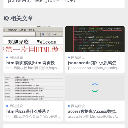
json是用来干嘛的(json有什么用)
相关文章
网站建设
网站建设
html网页模板(html网页设计
jsonencode(有中文乱码怎么
成品)
处理)
html网页模板 html网页模板http://
jsonencode stringjson_encode(mi
www.kelongstone....
xed$value...
网站建设
网站建设
html和css是什么关系？
access数据库(Access数据库
是什么)
html和css是什么关系？ Web开发
access数据库 MicrosoftOfficeAcc
是一个很依靠经验的领域，然而这
ess是由微软发布的联系...
对初学者很...