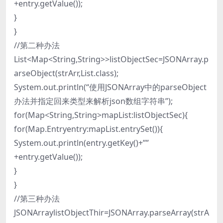
+entry.getValue());
}
}
//第二种办法
List<Map<String,String>>listObjectSec=JSONArray.p
arseObject(strArr,List.class);
System.out.println(“使用JSONArray中的parseObject
办法并指定回来类型来解析json数组字符串”);
for(Map<String,String>mapList:listObjectSec){
for(Map.Entryentry:mapList.entrySet()){
System.out.println(entry.getKey()+””
+entry.getValue());
}
}
//第三种办法
JSONArraylistObjectThir=JSONArray.parseArray(strA