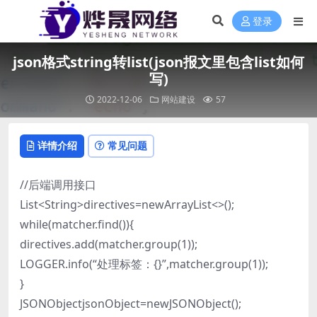
登录
json格式string转list(json报文里包含list如何
写)
2022-12-06
网站建设
57
详情介绍
常见问题
//后端调用接口
List<String>directives=newArrayList<>();
while(matcher.find()){
directives.add(matcher.group(1));
LOGGER.info(“处理标签：{}”,matcher.group(1));
}
JSONObjectjsonObject=newJSONObject();