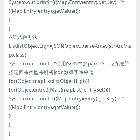
System.out.println(((Map.Entry)entry).getKey()+””+
((Map.Entry)entry).getValue());
}
}
//第八种办法
ListlistObjectEigh=JSONObject.parseArray(strArr,Ma
p.class);
System.out.println(“使用JSON中的parseArray办法并
指定回来类型来解析json数组字符串”);
for(ObjectmapList:listObjectEigh){
for(Objectentry:((Map)mapList).entrySet()){
System.out.println(((Map.Entry)entry).getKey()+””+
((Map.Entry)entry).getValue());
}
}
}