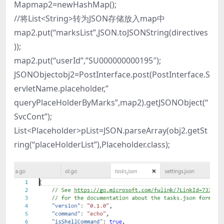
Mapmap2=newHashMap();
//将List<String>转为JSON存储放入map中
map2.put(“marksList”,JSON.toJSONString(directives
));
map2.put(“userId”,”SU000000000195″);
JSONObjectobj2=PostInterface.post(PostInterface.S
ervletName.placeholder,”
queryPlaceHolderByMarks”,map2).getJSONObject(“
SvcCont”);
List<Placeholder>pList=JSON.parseArray(obj2.getSt
ring(“placeHolderList”),Placeholder.class);