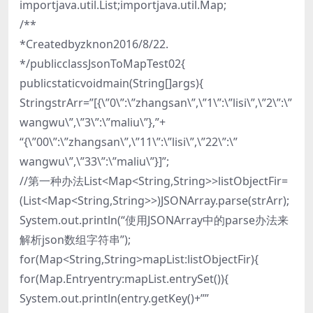
importjava.util.List;importjava.util.Map;
/**
*Createdbyzknon2016/8/22.
*/publicclassJsonToMapTest02{
publicstaticvoidmain(String[]args){
StringstrArr=”[{\”0\”:\”zhangsan\”,\”1\”:\”lisi\”,\”2\”:\”
wangwu\”,\”3\”:\”maliu\”},”+
“{\”00\”:\”zhangsan\”,\”11\”:\”lisi\”,\”22\”:\”
wangwu\”,\”33\”:\”maliu\”}]”;
//第一种办法List<Map<String,String>>listObjectFir=
(List<Map<String,String>>)JSONArray.parse(strArr);
System.out.println(“使用JSONArray中的parse办法来
解析json数组字符串”);
for(Map<String,String>mapList:listObjectFir){
for(Map.Entryentry:mapList.entrySet()){
System.out.println(entry.getKey()+””