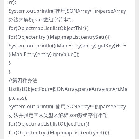
rr);
System.out.println(“使用JSONArray中的parseArray
办法来解析json数组字符串”);
for(ObjectmapList:listObjectThir){
for(Objectentry:((Map)mapList).entrySet()){
System.out.println(((Map.Entry)entry).getKey()+””+
((Map.Entry)entry).getValue());
}
}
//第四种办法
ListlistObjectFour=JSONArray.parseArray(strArr,Ma
p.class);
System.out.println(“使用JSONArray中的parseArray
办法并指定回来类型来解析json数组字符串”);
for(ObjectmapList:listObjectFour){
for(Objectentry:((Map)mapList).entrySet()){