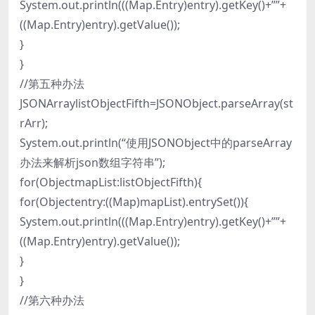
System.out.println(((Map.Entry)entry).getKey()+””+
((Map.Entry)entry).getValue());
}
}
//第五种办法
JSONArraylistObjectFifth=JSONObject.parseArray(st
rArr);
System.out.println(“使用JSONObject中的parseArray
办法来解析json数组字符串”);
for(ObjectmapList:listObjectFifth){
for(Objectentry:((Map)mapList).entrySet()){
System.out.println(((Map.Entry)entry).getKey()+””+
((Map.Entry)entry).getValue());
}
}
//第六种办法