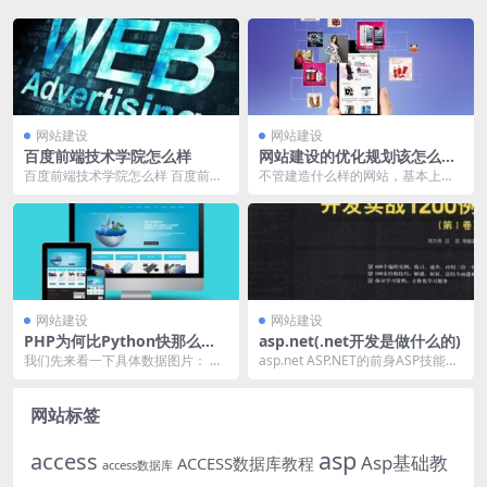
网站建设
网站建设
百度前端技术学院怎么样
网站建设的优化规划该怎么进
行
百度前端技术学院怎么样 百度前端
不管建造什么样的网站，基本上都
技能学院是百度公司面向大学生的
是需求进行优化推行的，这样不只
前端技能学习渠道由...
能够下降网站的跳出率...
网站建设
网站建设
PHP为何比Python快那么
asp.net(.net开发是做什么的)
多？原因解析
我们先来看一下具体数据图片： 我
asp.net ASP.NET的前身ASP技能，
们来分析： 我看了很多人的答复！
是在IIS2.0上初次推出(Wi...
答复一： 其实...
网站标签
asp
access
Asp基础教
ACCESS数据库教程
access数据库