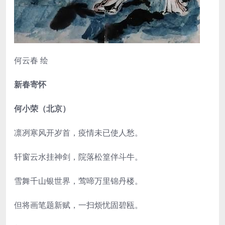
何云春 绘
新春寄怀
何小荣（北京）
凛冽寒风开岁首，疫情未已使人愁。
轩窗云水挂神剑，院落松篁伴斗牛。
雪舞千山银世界，莺啼万里锦丹楼。
但将画笔题新赋，一扫烦忧固碧瓯。