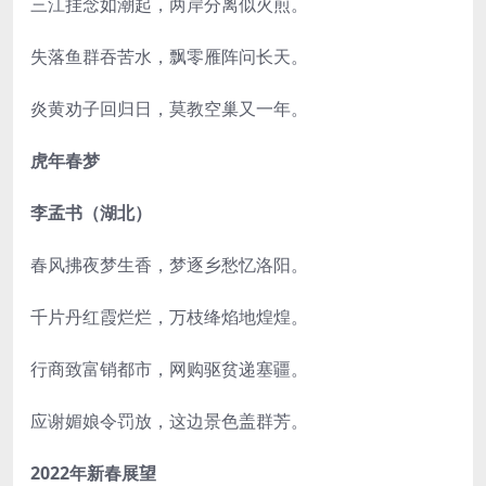
三江挂念如潮起，两岸分离似火煎。
失落鱼群吞苦水，飘零雁阵问长天。
炎黄劝子回归日，莫教空巢又一年。
虎年春梦
李孟书（湖北）
春风拂夜梦生香，梦逐乡愁忆洛阳。
千片丹红霞烂烂，万枝绛焰地煌煌。
行商致富销都市，网购驱贫递塞疆。
应谢媚娘令罚放，这边景色盖群芳。
2022年新春展望