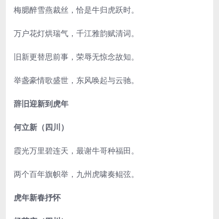
梅腮醉雪燕裁丝，恰是牛归虎跃时。
万户花灯烘瑞气，千江雅韵赋清词。
旧新更替思前事，荣辱无惊念故知。
举盏豪情歌盛世，东风唤起与云驰。
辞旧迎新到虎年
何立新（四川）
霞光万里碧连天，最谢牛哥种福田。
两个百年旗帜举，九州虎啸奏鲲弦。
虎年新春抒怀