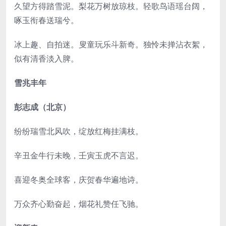
久望方得踏雪泥。梨花万树放琼枝。轻歌鸟语瑶台阔，
啄玉衔春送瑞兮。
冰上趣、自拍迷。叟童玩乐斗新奇。独怜未掸沾衣絮，
似有清香淡入脾。
雪兆丰年
彭志成（北京）
纷纷瑞雪北风吹，绽放红梅挂满枝。
辛丑金牛行未晚，壬寅玉虎不言迟。
喜迎冬奥全球客，庆贺春华遍地诗。
万众齐心勤奋起，烟花礼赞任飞驰。