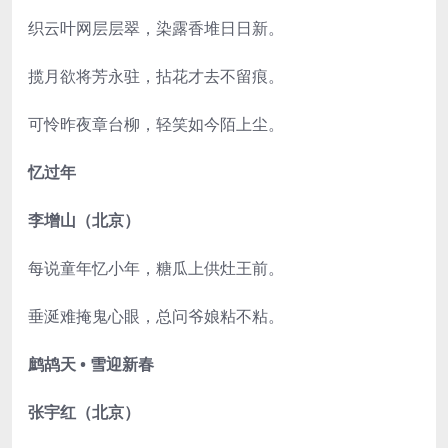
织云叶网层层翠，染露香堆日日新。
揽月欲将芳永驻，拈花才去不留痕。
可怜昨夜章台柳，轻笑如今陌上尘。
忆过年
李增山（北京）
每说童年忆小年，糖瓜上供灶王前。
垂涎难掩鬼心眼，总问爷娘粘不粘。
鹧鸪天 • 雪迎新春
张宇红（北京）