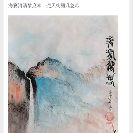
海宴河清黎庶幸，尧天绚丽几悠哉！