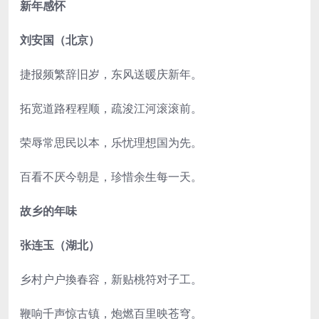
新年感怀
刘安国（北京）
捷报频繁辞旧岁，东风送暖庆新年。
拓宽道路程程顺，疏浚江河滚滚前。
荣辱常思民以本，乐忧理想国为先。
百看不厌今朝是，珍惜余生每一天。
故乡的年味
张连玉（湖北）
乡村户户換春容，新贴桃符对子工。
鞭响千声惊古镇，炮燃百里映苍穹。