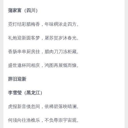
蒲家富（四川）
霓灯结彩腊梅香，年味稠浓走四方。
礼炮迎新圆客梦，屠苏贺岁沐春光。
香肠串串厨房挂，腊肉刀刀冻柜藏。
盛世邀杯同相庆，鸿图再展慨而慷。
辞旧迎新
李雪莹（黑龙江）
虎报新音倏忽间，依稀碧落映晴澜。
何须向往渔樵乐，不负尊崇宇宙观。