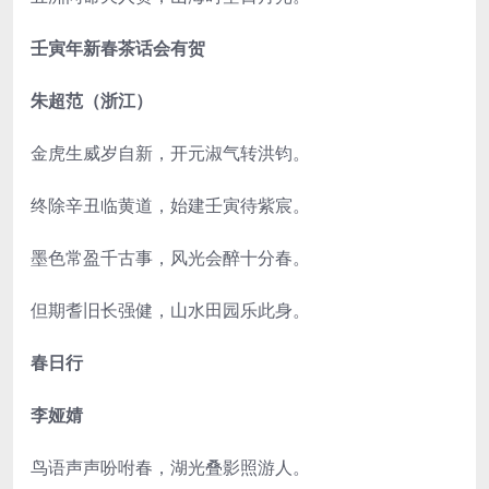
壬寅年新春茶话会有贺
朱超范（浙江）
金虎生威岁自新，开元淑气转洪钧。
终除辛丑临黄道，始建壬寅待紫宸。
墨色常盈千古事，风光会醉十分春。
但期耆旧长强健，山水田园乐此身。
春日行
李娅婧
鸟语声声吩咐春，湖光叠影照游人。