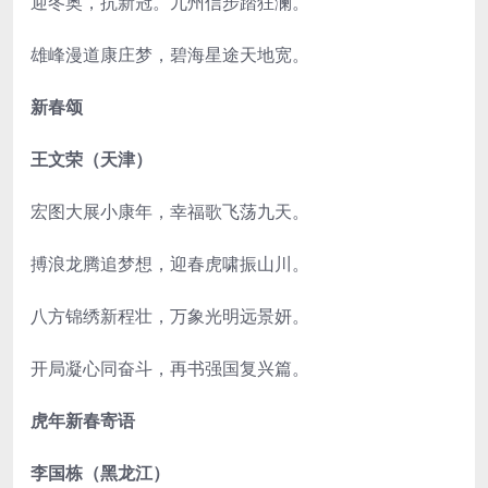
迎冬奥，抗新冠。九州信步踏狂澜。
雄峰漫道康庄梦，碧海星途天地宽。
新春颂
王文荣（天津）
宏图大展小康年，幸福歌飞荡九天。
搏浪龙腾追梦想，迎春虎啸振山川。
八方锦绣新程壮，万象光明远景妍。
开局凝心同奋斗，再书强国复兴篇。
虎年新春寄语
李国栋（黑龙江）