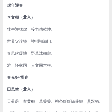
虎年迎春
李文朝（北京）
壮牛迎猛虎，接力佑乾坤。
世界灾连锁，神州福满门。
春风吹暖地，野草沐朝暾。
雅士怀家国，人文固本根。
春光好·赏春
田凤兰（北京）
天蓝蔚，啭黄鹂，草萋萋。柳条纤纤绿芽嫩，燕双栖。