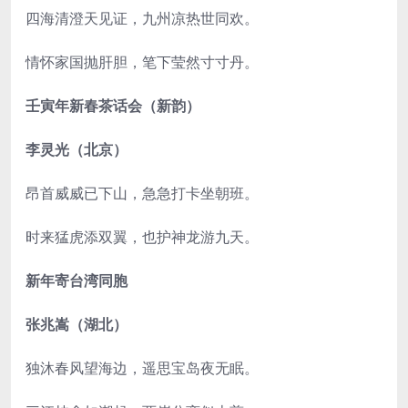
四海清澄天见证，九州凉热世同欢。
情怀家国抛肝胆，笔下莹然寸寸丹。
壬寅年新春茶话会（新韵）
李灵光（北京）
昂首威威已下山，急急打卡坐朝班。
时来猛虎添双翼，也护神龙游九天。
新年寄台湾同胞
张兆嵩（湖北）
独沐春风望海边，遥思宝岛夜无眠。