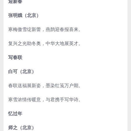
迎新春
张明娥（北京）
寒梅傲雪绽新蕾，燕鹊迎春报喜来。
复兴之光助冬奥，中华大地展英才。
写春联
白可（北京）
春联送福展新姿，墨染红笺万户期。
寒雪浓情传暖意，与君携手写华诗。
忆过年
师之（北京）