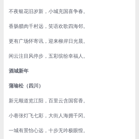
不夜银花旧岁新，小城充国喜争春。
香肠腊肉千村远，笑语欢歌四海邻。
更有广场怀寄讯，迎来柳岸日光晨。
闲云注目风停步，五彩缤纷幸福人。
酒城新年
蒲瑜松（四川）
新元顺道览江阳，百里云含国窖香。
小巷张灯飞七彩，大街人海拥千冈。
一城有景怡心远，十步无吟极眼惶。