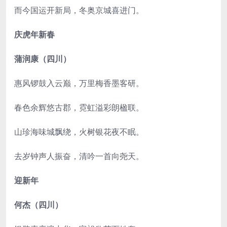
而今国运开新局，冬奥京城喜进门。
庆虎年新春
蒲润康（四川）
惠风锣鼓入云巅，万里梅香墨客研。
春色余辉悠古郡，霓虹溢彩朗楹联。
山珍海味城飘绕，火树银花夜不眠。
去岁钟声人振奋，清吟一首向尧天。
迎新年
何杰（四川）