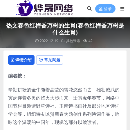
登录
热文春色红梅香万树的生肖(春色红梅香万树是
什么生肖)
2022-12-19
其他资讯
42
详情介绍
常见问题
编者按：
辛勤耕耘的金牛随着晶莹的雪花悠然而去；雄壮威武的
寅虎伴着冬奥的焰火大步而来。壬寅虎年春节，网络中
国节栏目邀请野草诗社、玉南诗书画社及部分地区诗词
学会等，组织诗友以贺新春为题创作系列诗词作品，吟
咏这个温暖的中国年，现辑选部分以飨读者。