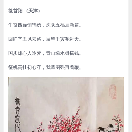
徐首翔 （天津）
牛奋四蹄铺锦绣，虎驮五福启新篇。
回眸辛丑风云路，展望壬寅尧舜天。
国步雄心人逐梦，青山绿水树摇钱。
征帆高挂初心守，我辈图强再着鞭。