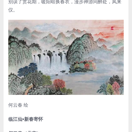
别误了赏花期，暖阳暗换春衣，漫步神游同醉处，凤来
仪。
何云春 绘
临江仙•新春寄怀