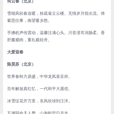
何云春（北京）
雪细风轻春送暖，枝疏雀立云楼。无情岁月指尖流。倚
窗思往事，南望蓄乡愁。
手拂机声传震动，温馨注满心头。川音浸耳润肠柔。香
肝薰腊肉，重礼载轻舟。
大爱迎春
陈昊苏（北京）
世界春秋方鼎盛，中华龙凤喜呈祥。
百年解放真红忆，一代和平大愿偿。
冰雪绽花开万里，东风吹绿到汪洋。
五洲同命天人赞，山海时空日月光。