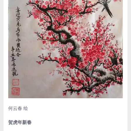
何云春 绘
贺虎年新春