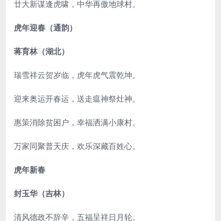
廿大新谋逢虎啸，中华再傲地球村。
虎年迎春（通韵）
蒋育林（湖北）
瑞雪祥云贺岁临，虎年虎气震乾坤。
迎来奥运开春运，送走瘟神祭灶神。
惠策消除贫困户，幸福洒满小康村。
万家同聚普天庆，欢乐深藏百姓心。
虎年新春
封玉华（吉林）
清风德政不辞辛，五福呈祥日月轮。