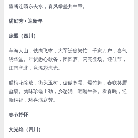
望断连晴东去水，春风举盏共兰章。
满庭芳 • 迎新年
庞盟（四川）
车海人山，铁鹰飞翥，大军迁徙繁忙。千家万户，喜气
绕华堂。年货悉心款备，团圆酒、闪亮登场。迎佳节，
江南塞北，竞溢彩流光。
腊梅花绽放，街头玉树，倨傲寒霜。爆竹舞，春联笑靥
盈墙。隽味珍馐上劲，乡愁涌、咂嘴生香。看春晚，迎
新纳福，驩喜满庭芳。
春节抒怀
文光焰（四川）