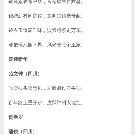
银装素裹遍中华，富裕欣荣百姓奢。
锦绣新村同富裕，文明古镇展奇葩。
锦衣玉食添千味，淡饭粗茶走万车。
若把瑶池搬下界，风光更胜帝王家。
喜迎新年
范文钟（四川）
飞雪枝头喜惠风，迎新谢过汗牛功。
百年路上重开步，虎跃神州大地红。
贺新岁
蒲俊（四川）