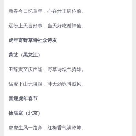
新春今日忆童年，心在灶王牌位前。
远盼上天言好事，当天好吃谢神仙。
虎年寄野草诗社众诗友
萧艾（黑龙江）
丑辞寅至庆声隆，野草诗坛气势雄。
猛虎下山无阻挡，冲天劲咏抖威风。
喜迎虎年春节
徐满庭（北京）
虎虎生风一路奔，红梅香气满乾坤。