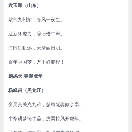
袁玉军（山东）
紫气九州萦，春风一夜生。
迎新凭虎力，辞旧借牛声。
海阔征帆远，天清丽日明。
百年中国梦，万里好鹏程！
鹧鸪天·春迎虎年
杨峰昌（黑龙江）
变局交关克九难，腊梅绽蕊傲余寒。
牛犁耕梦铸牛鼎，虎翼抟风开虎年。