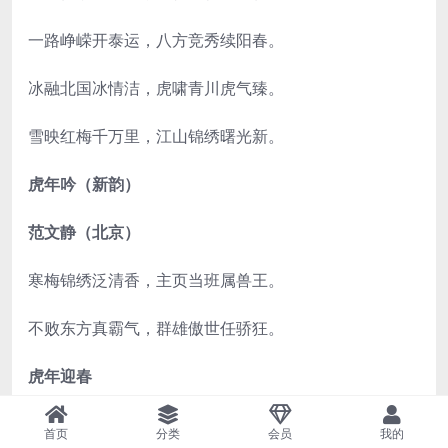
一路峥嵘开泰运，八方竞秀续阳春。
冰融北国冰情洁，虎啸青川虎气臻。
雪映红梅千万里，江山锦绣曙光新。
虎年吟（新韵）
范文静（北京）
寒梅锦绣泛清香，主页当班属兽王。
不败东方真霸气，群雄傲世任骄狂。
虎年迎春
吉洪花(山东)
首页
分类
会员
我的