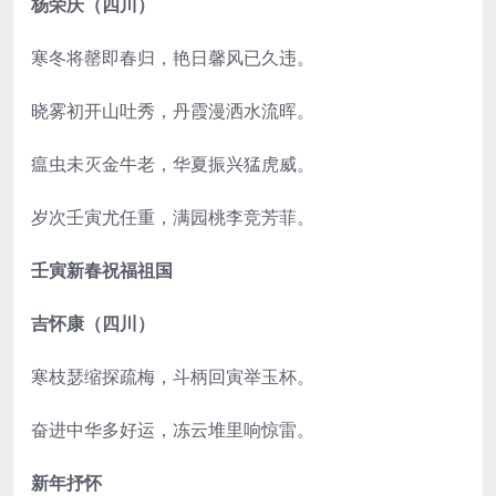
杨荣庆（四川）
寒冬将罄即春归，艳日馨风已久违。
晓雾初开山吐秀，丹霞漫洒水流晖。
瘟虫未灭金牛老，华夏振兴猛虎威。
岁次壬寅尤任重，满园桃李竞芳菲。
壬寅新春祝福祖国
吉怀康（四川）
寒枝瑟缩探疏梅，斗柄回寅举玉杯。
奋进中华多好运，冻云堆里响惊雷。
新年抒怀