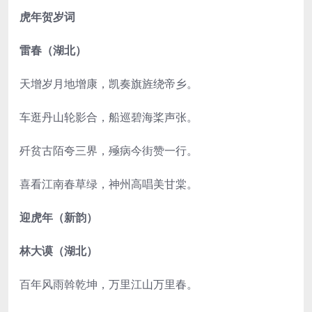
虎年贺岁词
雷春（湖北）
天增岁月地增康，凯奏旗旌绕帝乡。
车逛丹山轮影合，船巡碧海桨声张。
歼贫古陌夸三界，殛病今街赞一行。
喜看江南春草绿，神州高唱美甘棠。
迎虎年（新韵）
林大谟（湖北）
百年风雨斡乾坤，万里江山万里春。