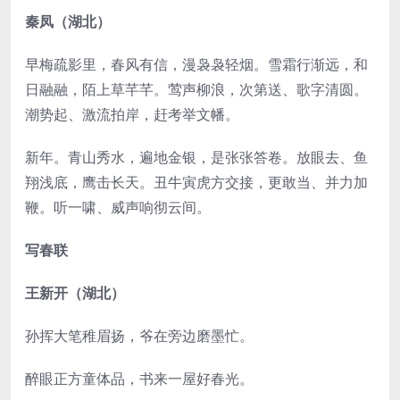
秦凤（湖北）
早梅疏影里，春风有信，漫袅袅轻烟。雪霜行渐远，和
日融融，陌上草芊芊。莺声柳浪，次第送、歌字清圆。
潮势起、激流拍岸，赶考举文幡。
新年。青山秀水，遍地金银，是张张答卷。放眼去、鱼
翔浅底，鹰击长天。丑牛寅虎方交接，更敢当、并力加
鞭。听一啸、威声响彻云间。
写春联
王新开（湖北）
孙挥大笔稚眉扬，爷在旁边磨墨忙。
醉眼正方童体品，书来一屋好春光。