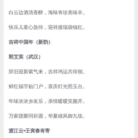
白云边酒清香醉，海味奇珍美味丰。
快乐儿童心急待，迎祥接瑞袋钱红。
吉祥中国年（新韵）
郭艾英（武汉）
辞旧迎新紫气来，吉祥鸿运共徘徊。
鲜红福字贴门户，喜庆灯光照玉台。
年味浓浓乡友乐，亲情暖暖笑颜开。
万家团聚同祈愿，华夏雄风御九垓。
渡江云•壬寅春有寄